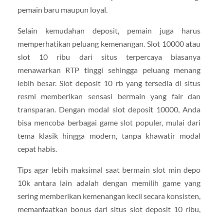
pemain baru maupun loyal.
Selain kemudahan deposit, pemain juga harus
memperhatikan peluang kemenangan. Slot 10000 atau
slot 10 ribu dari situs terpercaya biasanya
menawarkan RTP tinggi sehingga peluang menang
lebih besar. Slot deposit 10 rb yang tersedia di situs
resmi memberikan sensasi bermain yang fair dan
transparan. Dengan modal slot deposit 10000, Anda
bisa mencoba berbagai game slot populer, mulai dari
tema klasik hingga modern, tanpa khawatir modal
cepat habis.
Tips agar lebih maksimal saat bermain slot min depo
10k antara lain adalah dengan memilih game yang
sering memberikan kemenangan kecil secara konsisten,
memanfaatkan bonus dari situs slot deposit 10 ribu,