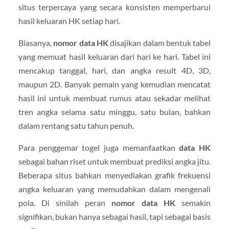
situs terpercaya yang secara konsisten memperbarui
hasil keluaran HK setiap hari.
Biasanya,
nomor data HK
disajikan dalam bentuk tabel
yang memuat hasil keluaran dari hari ke hari. Tabel ini
mencakup tanggal, hari, dan angka result 4D, 3D,
maupun 2D. Banyak pemain yang kemudian mencatat
hasil ini untuk membuat rumus atau sekadar melihat
tren angka selama satu minggu, satu bulan, bahkan
dalam rentang satu tahun penuh.
Para penggemar togel juga memanfaatkan
data HK
sebagai bahan riset untuk membuat prediksi angka jitu.
Beberapa situs bahkan menyediakan grafik frekuensi
angka keluaran yang memudahkan dalam mengenali
pola. Di sinilah peran
nomor data HK
semakin
signifikan, bukan hanya sebagai hasil, tapi sebagai basis