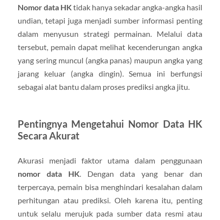
Nomor data HK
tidak hanya sekadar angka-angka hasil
undian, tetapi juga menjadi sumber informasi penting
dalam menyusun strategi permainan. Melalui data
tersebut, pemain dapat melihat kecenderungan angka
yang sering muncul (angka panas) maupun angka yang
jarang keluar (angka dingin). Semua ini berfungsi
sebagai alat bantu dalam proses prediksi angka jitu.
Pentingnya Mengetahui Nomor Data HK
Secara Akurat
Akurasi menjadi faktor utama dalam penggunaan
nomor data HK
. Dengan data yang benar dan
terpercaya, pemain bisa menghindari kesalahan dalam
perhitungan atau prediksi. Oleh karena itu, penting
untuk selalu merujuk pada sumber data resmi atau