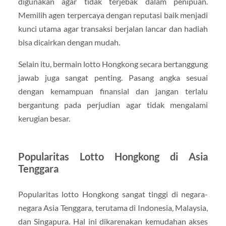
digunakan agar tidak terjebak dalam penipuan.
Memilih agen terpercaya dengan reputasi baik menjadi
kunci utama agar transaksi berjalan lancar dan hadiah
bisa dicairkan dengan mudah.
Selain itu, bermain lotto Hongkong secara bertanggung
jawab juga sangat penting. Pasang angka sesuai
dengan kemampuan finansial dan jangan terlalu
bergantung pada perjudian agar tidak mengalami
kerugian besar.
Popularitas Lotto Hongkong di Asia
Tenggara
Popularitas lotto Hongkong sangat tinggi di negara-
negara Asia Tenggara, terutama di Indonesia, Malaysia,
dan Singapura. Hal ini dikarenakan kemudahan akses