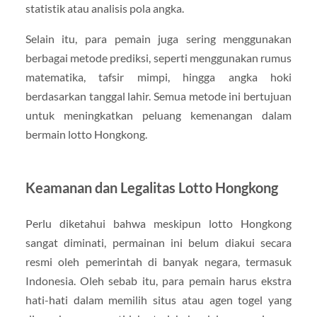
statistik atau analisis pola angka.
Selain itu, para pemain juga sering menggunakan
berbagai metode prediksi, seperti menggunakan rumus
matematika, tafsir mimpi, hingga angka hoki
berdasarkan tanggal lahir. Semua metode ini bertujuan
untuk meningkatkan peluang kemenangan dalam
bermain lotto Hongkong.
Keamanan dan Legalitas Lotto Hongkong
Perlu diketahui bahwa meskipun lotto Hongkong
sangat diminati, permainan ini belum diakui secara
resmi oleh pemerintah di banyak negara, termasuk
Indonesia. Oleh sebab itu, para pemain harus ekstra
hati-hati dalam memilih situs atau agen togel yang