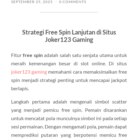
SEPTEMBER 25, 2025
/
0 COMMENTS
Strategi Free Spin Lanjutan di Situs
Joker123 Gaming
Fitur
free spin
adalah salah satu senjata utama untuk
meraih kemenangan besar di slot online. Di situs
joker123 gaming
memahami cara memaksimalkan free
spin menjadi strategi penting untuk mencapai jackpot
berlapis.
Langkah pertama adalah mengenali simbol scatter
yang menjadi pemicu free spin. Pemain disarankan
untuk mencatat pola munculnya simbol ini pada setiap
sesi permainan. Dengan mengamati pola, pemain dapat
memprediksi putaran yang berpotensi memicu free