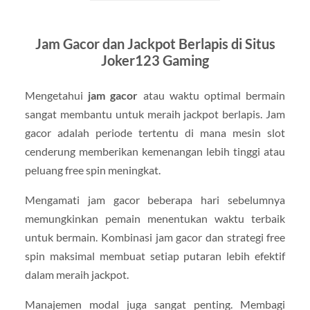
Jam Gacor dan Jackpot Berlapis di Situs
Joker123 Gaming
Mengetahui
jam gacor
atau waktu optimal bermain
sangat membantu untuk meraih jackpot berlapis. Jam
gacor adalah periode tertentu di mana mesin slot
cenderung memberikan kemenangan lebih tinggi atau
peluang free spin meningkat.
Mengamati jam gacor beberapa hari sebelumnya
memungkinkan pemain menentukan waktu terbaik
untuk bermain. Kombinasi jam gacor dan strategi free
spin maksimal membuat setiap putaran lebih efektif
dalam meraih jackpot.
Manajemen modal juga sangat penting. Membagi