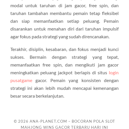
modal untuk taruhan di jam gacor, free spin, dan
taruhan tambahan membantu pemain tetap fleksibel
dan siap memanfaatkan setiap peluang. Pemain
disarankan untuk menahan diri dari taruhan impulsif
agar fokus pada strategi yang sudah direncanakan.
Terakhir, disiplin, kesabaran, dan fokus menjadi kunci
sukses. Bermain dengan strategi yang tepat,
memanfaatkan free spin, dan mengikuti jam gacor
meningkatkan peluang jackpot berlapis di situs
login
pusatgame
gacor. Pemain yang konsisten dengan
strategi ini akan lebih mudah mencapai kemenangan
besar secara berkelanjutan.
© 2026
ANA-PLANET.COM – BOCORAN POLA SLOT
MAHJONG WINS GACOR TERBARU HARI INI