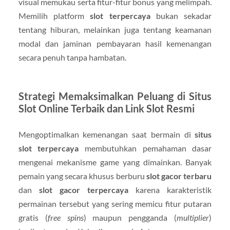
visual memukau serta fitur-fitur bonus yang melimpah.
Memilih platform
slot terpercaya
bukan sekadar
tentang hiburan, melainkan juga tentang keamanan
modal dan jaminan pembayaran hasil kemenangan
secara penuh tanpa hambatan.
Strategi Memaksimalkan Peluang di Situs
Slot Online Terbaik dan Link Slot Resmi
Mengoptimalkan kemenangan saat bermain di
situs
slot terpercaya
membutuhkan pemahaman dasar
mengenai mekanisme game yang dimainkan. Banyak
pemain yang secara khusus berburu
slot gacor terbaru
dan
slot gacor terpercaya
karena karakteristik
permainan tersebut yang sering memicu fitur putaran
gratis (
free spins
) maupun pengganda (
multiplier
)