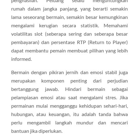
penghasilan. Peluang selalu menguntungkan
rumah dalam jangka panjang, yang berarti semakin
lama seseorang bermain, semakin besar kemungkinan
mengalami kerugian secara statistik. Memahami
volatilitas slot (seberapa sering dan seberapa besar
pembayaran) dan persentase RTP (Return to Player)
dapat membantu pemain membuat pilihan yang lebih
informed.
Bermain dengan pikiran jernih dan emosi stabil juga
merupakan komponen penting dari perjudian
bertanggung jawab. Hindari bermain sebagai
pelampiasan emosi atau saat mengalami stres. Jika
permainan mulai mengganggu kehidupan sehari-hari,
hubungan, atau keuangan, itu adalah tanda bahwa
perlu mengambil langkah mundur dan mencari
bantuan jika diperlukan.