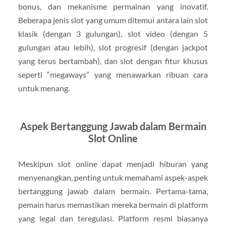
bonus, dan mekanisme permainan yang inovatif.
Beberapa jenis slot yang umum ditemui antara lain slot
klasik (dengan 3 gulungan), slot video (dengan 5
gulungan atau lebih), slot progresif (dengan jackpot
yang terus bertambah), dan slot dengan fitur khusus
seperti “megaways” yang menawarkan ribuan cara
untuk menang.
Aspek Bertanggung Jawab dalam Bermain
Slot Online
Meskipun slot online dapat menjadi hiburan yang
menyenangkan, penting untuk memahami aspek-aspek
bertanggung jawab dalam bermain. Pertama-tama,
pemain harus memastikan mereka bermain di platform
yang legal dan teregulasi. Platform resmi biasanya