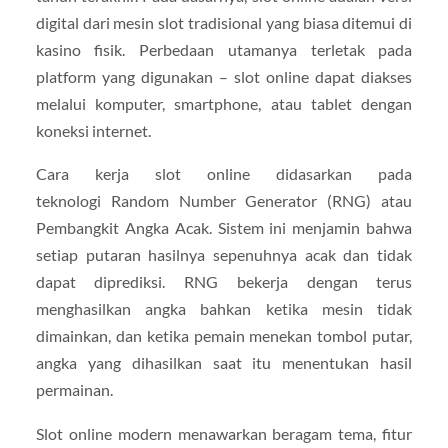
digital dari mesin slot tradisional yang biasa ditemui di
kasino fisik. Perbedaan utamanya terletak pada
platform yang digunakan – slot online dapat diakses
melalui komputer, smartphone, atau tablet dengan
koneksi internet.
Cara kerja slot online didasarkan pada
teknologi Random Number Generator (RNG) atau
Pembangkit Angka Acak. Sistem ini menjamin bahwa
setiap putaran hasilnya sepenuhnya acak dan tidak
dapat diprediksi. RNG bekerja dengan terus
menghasilkan angka bahkan ketika mesin tidak
dimainkan, dan ketika pemain menekan tombol putar,
angka yang dihasilkan saat itu menentukan hasil
permainan.
Slot online modern menawarkan beragam tema, fitur