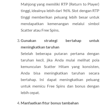
Mahjong yang memiliki RTP (Return to Player)
tinggi, idealnya lebih dari 96%. Slot dengan RTP
tinggi memberikan peluang lebih besar untuk
mendapatkan kemenangan melalui simbol
Scatter atau Free Spins.
Gunakan strategi bertahap untuk
meningkatkan taruhan
Setelah beberapa putaran pertama dengan
taruhan kecil, jika Anda mulai melihat pola
kemunculan Scatter Hitam yang konsisten,
Anda bisa meningkatkan taruhan secara
bertahap. Ini dapat meningkatkan peluang
untuk memicu Free Spins dan bonus dengan
lebih cepat.
Manfaatkan fitur bonus tambahan