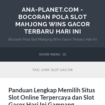
ANA-PLANET.COM -
BOCORAN POLA SLOT
MAHJONG WINS GACOR
TERBARU HARI INI
Bocoran Pola Slot Mahjong Wins Gacor Terbaru Hari Ini
SHOW MENU
TAG:
LINK SLOT GACOR
Panduan Lengkap Memilih Situs
Slot Online Terpercaya dan Slot
Gacor Hari Ini Gampang