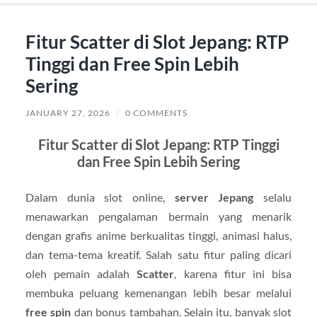
Fitur Scatter di Slot Jepang: RTP
Tinggi dan Free Spin Lebih
Sering
JANUARY 27, 2026
/
0 COMMENTS
Fitur Scatter di Slot Jepang: RTP Tinggi
dan Free Spin Lebih Sering
Dalam dunia slot online,
server Jepang
selalu
menawarkan pengalaman bermain yang menarik
dengan grafis anime berkualitas tinggi, animasi halus,
dan tema-tema kreatif. Salah satu fitur paling dicari
oleh pemain adalah
Scatter
, karena fitur ini bisa
membuka peluang kemenangan lebih besar melalui
free spin
dan bonus tambahan. Selain itu, banyak slot