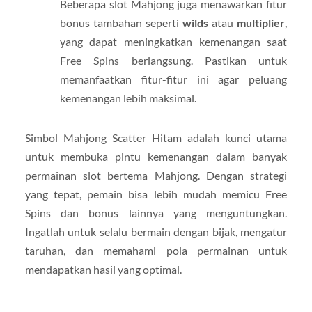
Beberapa slot Mahjong juga menawarkan fitur
bonus tambahan seperti
wilds
atau
multiplier
,
yang dapat meningkatkan kemenangan saat
Free Spins berlangsung. Pastikan untuk
memanfaatkan fitur-fitur ini agar peluang
kemenangan lebih maksimal.
Simbol Mahjong Scatter Hitam adalah kunci utama
untuk membuka pintu kemenangan dalam banyak
permainan slot bertema Mahjong. Dengan strategi
yang tepat, pemain bisa lebih mudah memicu Free
Spins dan bonus lainnya yang menguntungkan.
Ingatlah untuk selalu bermain dengan bijak, mengatur
taruhan, dan memahami pola permainan untuk
mendapatkan hasil yang optimal.