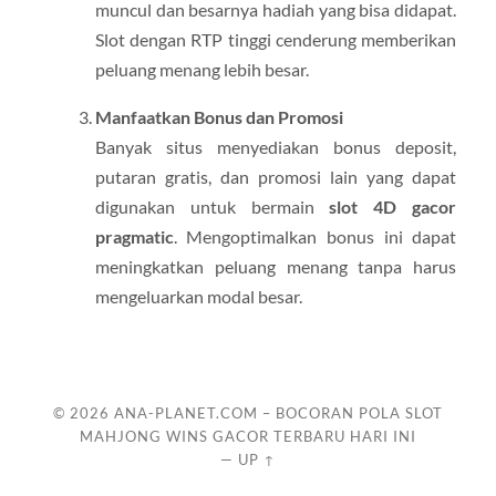
muncul dan besarnya hadiah yang bisa didapat.
Slot dengan RTP tinggi cenderung memberikan
peluang menang lebih besar.
Manfaatkan Bonus dan Promosi
Banyak situs menyediakan bonus deposit,
putaran gratis, dan promosi lain yang dapat
digunakan untuk bermain
slot 4D gacor
pragmatic
. Mengoptimalkan bonus ini dapat
meningkatkan peluang menang tanpa harus
mengeluarkan modal besar.
© 2026
ANA-PLANET.COM – BOCORAN POLA SLOT
MAHJONG WINS GACOR TERBARU HARI INI
—
UP ↑