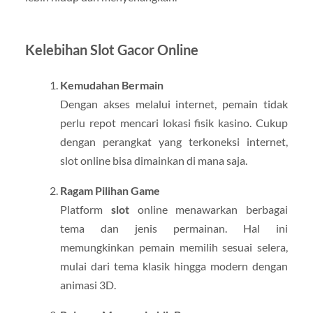
Kelebihan Slot Gacor Online
Kemudahan Bermain
Dengan akses melalui internet, pemain tidak
perlu repot mencari lokasi fisik kasino. Cukup
dengan perangkat yang terkoneksi internet,
slot online bisa dimainkan di mana saja.
Ragam Pilihan Game
Platform
slot
online menawarkan berbagai
tema dan jenis permainan. Hal ini
memungkinkan pemain memilih sesuai selera,
mulai dari tema klasik hingga modern dengan
animasi 3D.