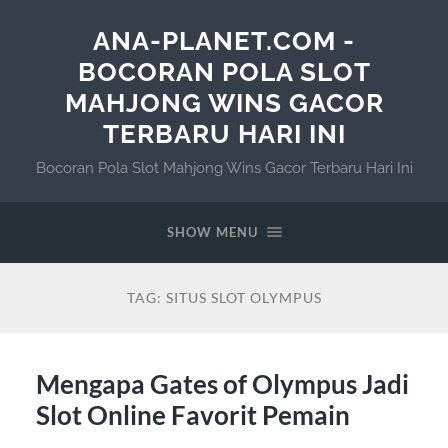
ANA-PLANET.COM -
BOCORAN POLA SLOT
MAHJONG WINS GACOR
TERBARU HARI INI
Bocoran Pola Slot Mahjong Wins Gacor Terbaru Hari Ini
SHOW MENU
TAG:
SITUS SLOT OLYMPUS
Mengapa Gates of Olympus Jadi
Slot Online Favorit Pemain