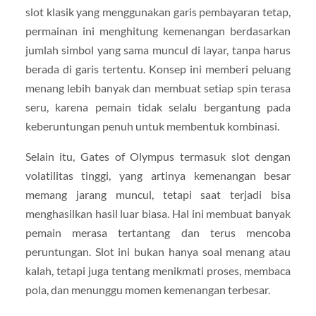
slot klasik yang menggunakan garis pembayaran tetap,
permainan ini menghitung kemenangan berdasarkan
jumlah simbol yang sama muncul di layar, tanpa harus
berada di garis tertentu. Konsep ini memberi peluang
menang lebih banyak dan membuat setiap spin terasa
seru, karena pemain tidak selalu bergantung pada
keberuntungan penuh untuk membentuk kombinasi.
Selain itu, Gates of Olympus termasuk slot dengan
volatilitas tinggi, yang artinya kemenangan besar
memang jarang muncul, tetapi saat terjadi bisa
menghasilkan hasil luar biasa. Hal ini membuat banyak
pemain merasa tertantang dan terus mencoba
peruntungan. Slot ini bukan hanya soal menang atau
kalah, tetapi juga tentang menikmati proses, membaca
pola, dan menunggu momen kemenangan terbesar.