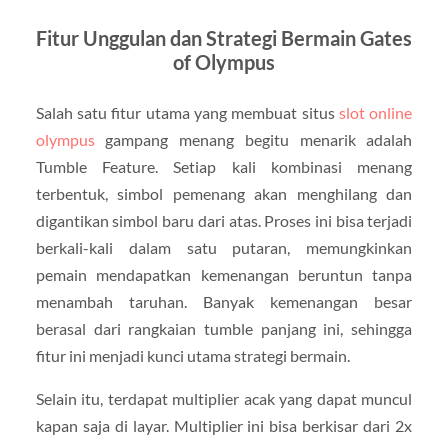
Fitur Unggulan dan Strategi Bermain Gates
of Olympus
Salah satu fitur utama yang membuat situs
slot online
olympus
gampang menang begitu menarik adalah
Tumble Feature. Setiap kali kombinasi menang
terbentuk, simbol pemenang akan menghilang dan
digantikan simbol baru dari atas. Proses ini bisa terjadi
berkali-kali dalam satu putaran, memungkinkan
pemain mendapatkan kemenangan beruntun tanpa
menambah taruhan. Banyak kemenangan besar
berasal dari rangkaian tumble panjang ini, sehingga
fitur ini menjadi kunci utama strategi bermain.
Selain itu, terdapat multiplier acak yang dapat muncul
kapan saja di layar. Multiplier ini bisa berkisar dari 2x