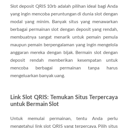
Slot deposit QRIS 10rb adalah pilihan ideal bagi Anda
yang ingin mencoba peruntungan di dunia slot dengan
modal yang minim. Banyak situs yang menawarkan
berbagai permainan slot dengan deposit yang rendah,
membuatnya sangat menarik untuk pemain pemula
maupun pemain berpengalaman yang ingin mengelola
anggaran mereka dengan bijak. Bermain slot dengan
deposit rendah memberikan kesempatan untuk
mencoba berbagai permainan tanpa harus
mengeluarkan banyak uang.
Link Slot QRIS: Temukan Situs Terpercaya
untuk Bermain Slot
Untuk memulai permainan, tentu Anda perlu
mengetahui link slot QRIS yang terpercaya. Pilih situs