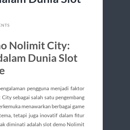
ENTS
 Nolimit City:
dalam Dunia Slot
e
 pengalaman pengguna menjadi faktor
 City sebagai salah satu pengembang
rkemuka menawarkan berbagai game
tema, tetapi juga inovatif dalam fitur
yak diminati adalah slot demo Nolimit