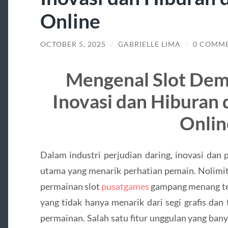
Online
OCTOBER 5, 2025
/
GABRIELLE LIMA
/
0 COMM
Mengenal Slot Demo
Inovasi dan Hiburan 
Onlin
Dalam industri perjudian daring, inovasi dan
utama yang menarik perhatian pemain. Nolimit
permainan slot
pusatgames
gampang menang te
yang tidak hanya menarik dari segi grafis dan 
permainan. Salah satu fitur unggulan yang ban