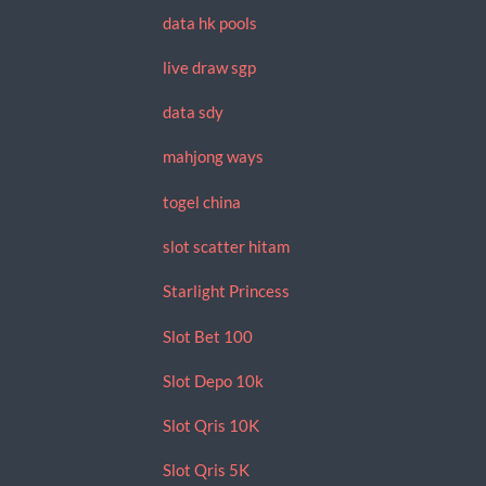
data hk pools
live draw sgp
data sdy
mahjong ways
togel china
slot scatter hitam
Starlight Princess
Slot Bet 100
Slot Depo 10k
Slot Qris 10K
Slot Qris 5K