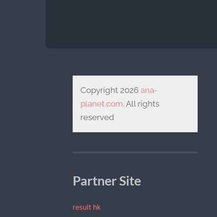
Copyright 2026
ana-
planet.com
. All rights
reserved
Partner Site
result hk