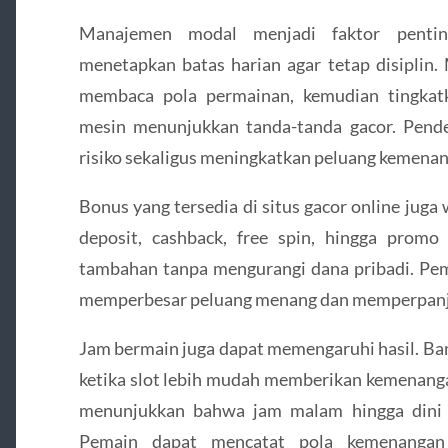
Manajemen modal menjadi faktor penting
menetapkan batas harian agar tetap disiplin.
membaca pola permainan, kemudian tingkatk
mesin menunjukkan tanda-tanda gacor. Pen
risiko sekaligus meningkatkan peluang kemenan
Bonus yang tersedia di situs gacor online juga
deposit, cashback, free spin, hingga prom
tambahan tanpa mengurangi dana pribadi. Pem
memperbesar peluang menang dan memperpanja
Jam bermain juga dapat memengaruhi hasil. Ba
ketika slot lebih mudah memberikan kemenanga
menunjukkan bahwa jam malam hingga dini h
Pemain dapat mencatat pola kemenangan