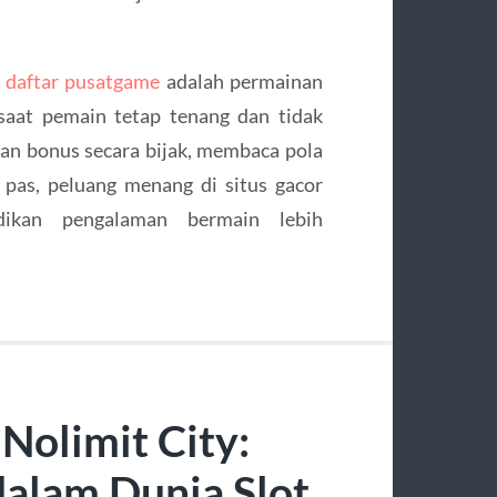
t
daftar pusatgame
adalah permainan
saat pemain tetap tenang dan tidak
aan bonus secara bijak, membaca pola
pas, peluang menang di situs gacor
adikan pengalaman bermain lebih
Nolimit City:
dalam Dunia Slot