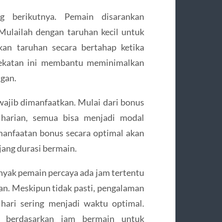
 berikutnya. Pemain disarankan
 Mulailah dengan taruhan kecil untuk
an taruhan secara bertahap ketika
dekatan ini membantu meminimalkan
gan.
 wajib dimanfaatkan. Mulai dari bonus
o harian, semua bisa menjadi modal
anfaatan bonus secara optimal akan
ng durasi bermain.
nyak pemain percaya ada jam tertentu
n. Meskipun tidak pasti, pengalaman
ari sering menjadi waktu optimal.
 berdasarkan jam bermain untuk