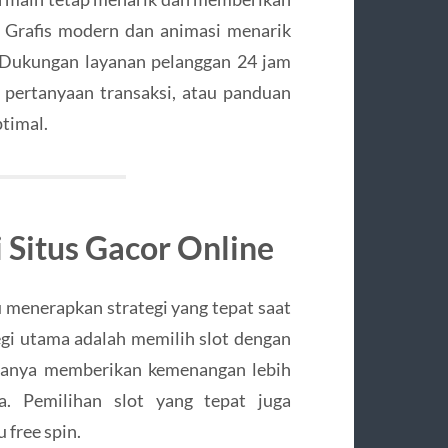
f. Grafis modern dan animasi menarik
Dukungan layanan pelanggan 24 jam
 pertanyaan transaksi, atau panduan
timal.
i Situs Gacor Online
u menerapkan strategi yang tepat saat
tegi utama adalah memilih slot dengan
asanya memberikan kemenangan lebih
a. Pemilihan slot yang tepat juga
 free spin.