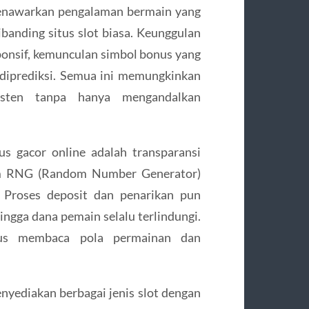
menawarkan pengalaman bermain yang
ibanding situs slot biasa. Keunggulan
sponsif, kemunculan simbol bonus yang
 diprediksi. Semua ini memungkinkan
isten tanpa hanya mengandalkan
s gacor online adalah transparansi
m RNG (Random Number Generator)
. Proses deposit dan penarikan pun
ingga dana pemain selalu terlindungi.
kus membaca pola permainan dan
nyediakan berbagai jenis slot dengan