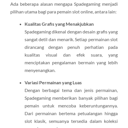
Ada beberapa alasan mengapa Spadegaming menjadi
pilihan utama bagi para pemain slot online, antara lain:
Kualitas Grafis yang Menakjubkan
Spadegaming dikenal dengan desain grafis yang
sangat detil dan menarik. Setiap permainan slot
dirancang dengan penuh perhatian pada
kualitas visual dan efek suara, yang
menciptakan pengalaman bermain yang lebih
menyenangkan.
Variasi Permainan yang Luas
Dengan berbagai tema dan jenis permainan,
Spadegaming memberikan banyak pilihan bagi
pemain untuk mencoba keberuntungannya.
Dari permainan bertema petualangan hingga
slot klasik, semuanya tersedia dalam koleksi