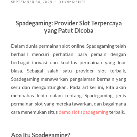
SEPTEMBER 30, 2025
/
0 COMMENTS
Spadegaming: Provider Slot Terpercaya
yang Patut Dicoba
Dalam dunia permainan slot online, Spadegaming telah
berhasil mencuri perhatian para pemain dengan
berbagai inovasi dan kualitas permainan yang luar
biasa. Sebagai salah satu provider slot terbaik,
Spadegaming menawarkan pengalaman bermain yang
seru dan menguntungkan. Pada artikel ini, kita akan
membahas lebih dalam tentang Spadegaming, jenis
permainan slot yang mereka tawarkan, dan bagaimana
cara menemukan situs
demo slot spadegaming
terbaik.
Apa Itu Spadegaming?