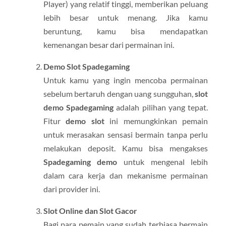
Player) yang relatif tinggi, memberikan peluang
lebih besar untuk menang. Jika kamu
beruntung, kamu bisa mendapatkan
kemenangan besar dari permainan ini.
Demo Slot Spadegaming
Untuk kamu yang ingin mencoba permainan
sebelum bertaruh dengan uang sungguhan,
slot
demo Spadegaming
adalah pilihan yang tepat.
Fitur
demo slot
ini memungkinkan pemain
untuk merasakan sensasi bermain tanpa perlu
melakukan deposit. Kamu bisa mengakses
Spadegaming demo
untuk mengenal lebih
dalam cara kerja dan mekanisme permainan
dari provider ini.
Slot Online dan Slot Gacor
Bagi para pemain yang sudah terbiasa bermain