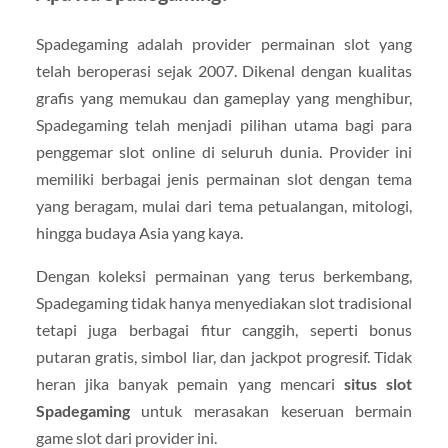
Spadegaming adalah provider permainan slot yang
telah beroperasi sejak 2007. Dikenal dengan kualitas
grafis yang memukau dan gameplay yang menghibur,
Spadegaming telah menjadi pilihan utama bagi para
penggemar slot online di seluruh dunia. Provider ini
memiliki berbagai jenis permainan slot dengan tema
yang beragam, mulai dari tema petualangan, mitologi,
hingga budaya Asia yang kaya.
Dengan koleksi permainan yang terus berkembang,
Spadegaming tidak hanya menyediakan slot tradisional
tetapi juga berbagai fitur canggih, seperti bonus
putaran gratis, simbol liar, dan jackpot progresif. Tidak
heran jika banyak pemain yang mencari
situs slot
Spadegaming
untuk merasakan keseruan bermain
game slot dari provider ini.