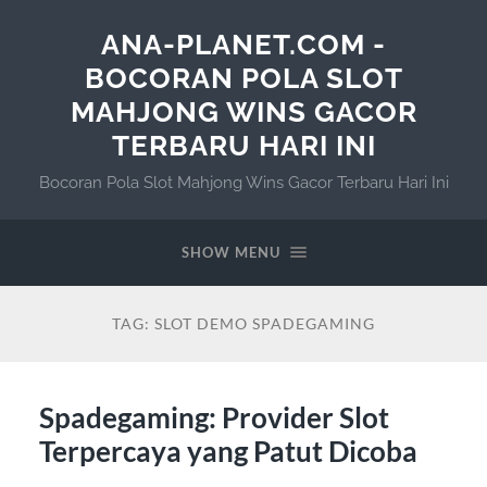
ANA-PLANET.COM -
BOCORAN POLA SLOT
MAHJONG WINS GACOR
TERBARU HARI INI
Bocoran Pola Slot Mahjong Wins Gacor Terbaru Hari Ini
SHOW MENU
TAG:
SLOT DEMO SPADEGAMING
Spadegaming: Provider Slot
Terpercaya yang Patut Dicoba