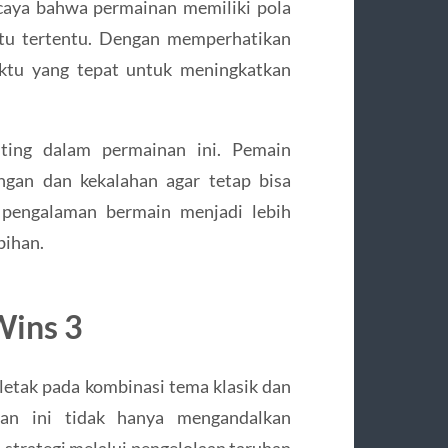
caya bahwa permainan memiliki pola
ktu tertentu. Dengan memperhatikan
ktu yang tepat untuk meningkatkan
ting dalam permainan ini. Pemain
gan dan kekalahan agar tetap bisa
, pengalaman bermain menjadi lebih
bihan.
Wins 3
letak pada kombinasi tema klasik dan
nan ini tidak hanya mengandalkan