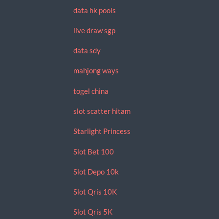
data hk pools
live draw sgp
data sdy
mahjong ways
togel china
slot scatter hitam
Starlight Princess
Slot Bet 100
Slot Depo 10k
Slot Qris 10K
Slot Qris 5K