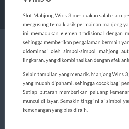
Slot Mahjong Wins 3 merupakan salah satu p
mengusung tema klasik permainan mahjong yan
ini memadukan elemen tradisional dengan me
sehingga memberikan pengalaman bermain yang
didominasi oleh simbol-simbol mahjong aut
lingkaran, yang dikombinasikan dengan efek an
Selain tampilan yang menarik, Mahjong Wins 3
yang mudah dipahami, sehingga cocok bagi p
Setiap putaran memberikan peluang kemenan
muncul di layar. Semakin tinggi nilai simbol y
kemenangan yang bisa diraih.