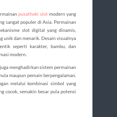
ermainan
pusathoki slot
modern yang
g sangat populer di Asia. Permainan
kanisme slot digital yang dinamis,
 unik dan menarik. Desain visualnya
entik seperti karakter, bambu, dan
imasi modern.
 juga menghadirkan sistem permainan
emula maupun pemain berpengalaman.
gan melalui kombinasi simbol yang
ang cocok, semakin besar pula potensi