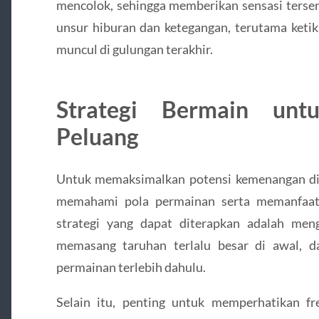
mencolok, sehingga memberikan sensasi tersen
unsur hiburan dan ketegangan, terutama keti
muncul di gulungan terakhir.
Strategi Bermain unt
Peluang
Untuk memaksimalkan potensi kemenangan di
memahami pola permainan serta memanfaatka
strategi yang dapat diterapkan adalah meng
memasang taruhan terlalu besar di awal, 
permainan terlebih dahulu.
Selain itu, penting untuk memperhatikan fr