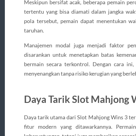
Meskipun bersifat acak, beberapa pemain per
tertentu yang bisa diamati dalam jangka wa
pola tersebut, pemain dapat menentukan wa
taruhan.
Manajemen modal juga menjadi faktor pen
disarankan untuk menetapkan batas kemenan
bermain secara terkontrol. Dengan cara ini
menyenangkan tanpa risiko kerugian yang berle
Daya Tarik Slot Mahjong 
Daya tarik utama dari Slot Mahjong Wins 3 ter
fitur modern yang ditawarkannya. Permai