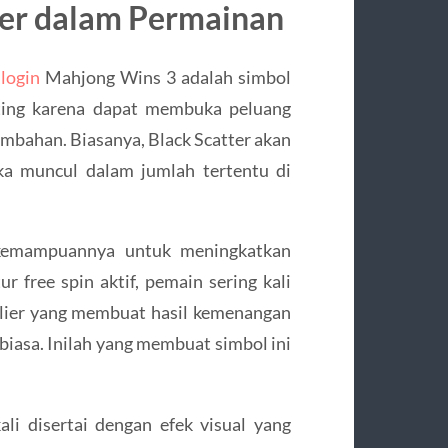
ter dalam Permainan
login
Mahjong Wins 3 adalah simbol
nting karena dapat membuka peluang
mbahan. Biasanya, Black Scatter akan
ika muncul dalam jumlah tertentu di
a kemampuannya untuk meningkatkan
ur free spin aktif, pemain sering kali
lier yang membuat hasil kemenangan
biasa. Inilah yang membuat simbol ini
ali disertai dengan efek visual yang