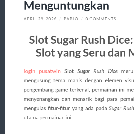
Menguntungkan
APRIL 29, 2026
/
PABLO
/
0 COMMENTS
Slot Sugar Rush Dice
Slot yang Seru dan
login pusatwin
Slot
Sugar Rush Dice
merup
mengusung tema manis dengan elemen visu
pengembang game terkenal, permainan ini m
menyenangkan dan menarik bagi para pemain 
mengulas fitur-fitur yang ada pada
Sugar Rush
utama permainan ini.