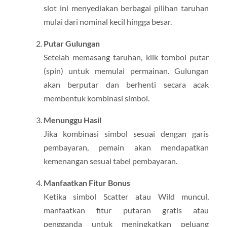
slot ini menyediakan berbagai pilihan taruhan
mulai dari nominal kecil hingga besar.
Putar Gulungan
Setelah memasang taruhan, klik tombol putar
(spin) untuk memulai permainan. Gulungan
akan berputar dan berhenti secara acak
membentuk kombinasi simbol.
Menunggu Hasil
Jika kombinasi simbol sesuai dengan garis
pembayaran, pemain akan mendapatkan
kemenangan sesuai tabel pembayaran.
Manfaatkan Fitur Bonus
Ketika simbol Scatter atau Wild muncul,
manfaatkan fitur putaran gratis atau
pengganda untuk meningkatkan peluang