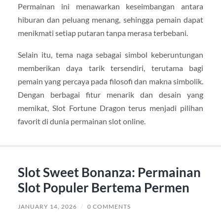
Permainan ini menawarkan keseimbangan antara
hiburan dan peluang menang, sehingga pemain dapat
menikmati setiap putaran tanpa merasa terbebani.
Selain itu, tema naga sebagai simbol keberuntungan
memberikan daya tarik tersendiri, terutama bagi
pemain yang percaya pada filosofi dan makna simbolik.
Dengan berbagai fitur menarik dan desain yang
memikat, Slot Fortune Dragon terus menjadi pilihan
favorit di dunia permainan slot online.
Slot Sweet Bonanza: Permainan
Slot Populer Bertema Permen
JANUARY 14, 2026
/
0 COMMENTS