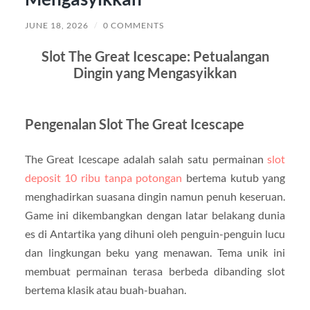
JUNE 18, 2026
/
0 COMMENTS
Slot The Great Icescape: Petualangan
Dingin yang Mengasyikkan
Pengenalan Slot The Great Icescape
The Great Icescape
adalah salah satu permainan
slot
deposit 10 ribu tanpa potongan
bertema kutub yang
menghadirkan suasana dingin namun penuh keseruan.
Game ini dikembangkan dengan latar belakang dunia
es di Antartika yang dihuni oleh penguin-penguin lucu
dan lingkungan beku yang menawan. Tema unik ini
membuat permainan terasa berbeda dibanding slot
bertema klasik atau buah-buahan.