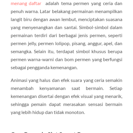
menang daftar
adalah tema permen yang ceria dan
penuh warna. Latar belakang permainan menampilkan
langit biru dengan awan lembut, menciptakan suasana
yang menyenangkan dan santai. Simbol-simbol dalam
permainan terdiri dari berbagai jenis permen, seperti
permen jelly, permen lolipop, pisang, anggur, apel, dan
semangka. Selain itu, terdapat simbol khusus berupa
permen warna-warni dan bom permen yang berfungsi
sebagai pengganda kemenangan.
Animasi yang halus dan efek suara yang ceria semakin
menambah kenyamanan saat bermain. Setiap
kemenangan disertai dengan efek visual yang menarik,
sehingga pemain dapat merasakan sensasi bermain
yang lebih hidup dan tidak monoton.