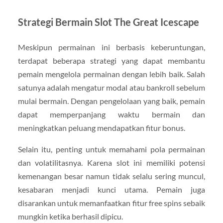
Strategi Bermain Slot The Great Icescape
Meskipun permainan ini berbasis keberuntungan,
terdapat beberapa strategi yang dapat membantu
pemain mengelola permainan dengan lebih baik. Salah
satunya adalah mengatur modal atau bankroll sebelum
mulai bermain. Dengan pengelolaan yang baik, pemain
dapat memperpanjang waktu bermain dan
meningkatkan peluang mendapatkan fitur bonus.
Selain itu, penting untuk memahami pola permainan
dan volatilitasnya. Karena slot ini memiliki potensi
kemenangan besar namun tidak selalu sering muncul,
kesabaran menjadi kunci utama. Pemain juga
disarankan untuk memanfaatkan fitur free spins sebaik
mungkin ketika berhasil dipicu.