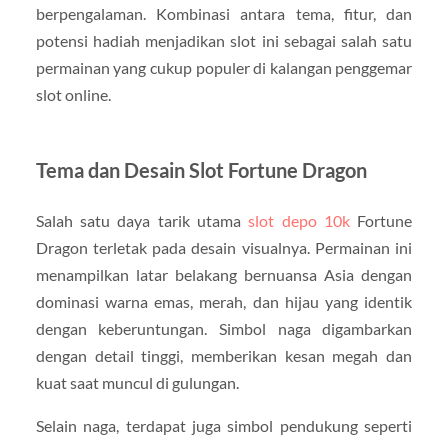
berpengalaman. Kombinasi antara tema, fitur, dan
potensi hadiah menjadikan slot ini sebagai salah satu
permainan yang cukup populer di kalangan penggemar
slot online.
Tema dan Desain Slot Fortune Dragon
Salah satu daya tarik utama
slot depo 10k
Fortune
Dragon terletak pada desain visualnya. Permainan ini
menampilkan latar belakang bernuansa Asia dengan
dominasi warna emas, merah, dan hijau yang identik
dengan keberuntungan. Simbol naga digambarkan
dengan detail tinggi, memberikan kesan megah dan
kuat saat muncul di gulungan.
Selain naga, terdapat juga simbol pendukung seperti