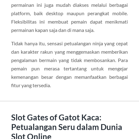
permainan ini juga mudah diakses melalui berbagai
platform, baik desktop maupun perangkat mobile.
Fleksibilitas ini membuat pemain dapat menikmati
permainan kapan saja dan di mana saja.
Tidak hanya itu, sensasi petualangan ninja yang cepat
dan karakter rakun yang menggemaskan memberikan
pengalaman bermain yang tidak membosankan. Para
pemain pun merasa tertantang untuk mengejar
kemenangan besar dengan memanfaatkan berbagai
fitur yang tersedia.
Slot Gates of Gatot Kaca:
Petualangan Seru dalam Dunia
Slot Online