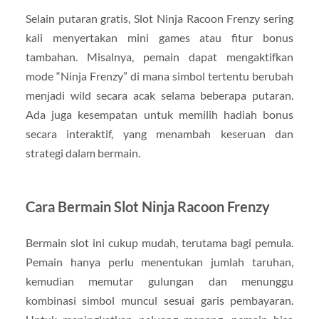
Selain putaran gratis, Slot Ninja Racoon Frenzy sering
kali menyertakan mini games atau fitur bonus
tambahan. Misalnya, pemain dapat mengaktifkan
mode “Ninja Frenzy” di mana simbol tertentu berubah
menjadi wild secara acak selama beberapa putaran.
Ada juga kesempatan untuk memilih hadiah bonus
secara interaktif, yang menambah keseruan dan
strategi dalam bermain.
Cara Bermain Slot Ninja Racoon Frenzy
Bermain slot ini cukup mudah, terutama bagi pemula.
Pemain hanya perlu menentukan jumlah taruhan,
kemudian memutar gulungan dan menunggu
kombinasi simbol muncul sesuai garis pembayaran.