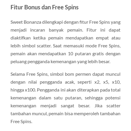
Fitur Bonus dan Free Spins
Sweet Bonanza dilengkapi dengan fitur Free Spins yang
menjadi incaran banyak pemain. Fitur ini dapat
diaktifkan ketika pemain mendapatkan empat atau
lebih simbol scatter. Saat memasuki mode Free Spins,
pemain akan mendapatkan 10 putaran gratis dengan
peluang pengganda kemenangan yang lebih besar.
Selama Free Spins, simbol bom permen dapat muncul
dengan nilai pengganda acak, seperti x2, x5, x10,
hingga x100. Pengganda ini akan diterapkan pada total
kemenangan dalam satu putaran, sehingga potensi
kemenangan menjadi sangat besar. Jika scatter
tambahan muncul, pemain bisa memperoleh tambahan
Free Spins.