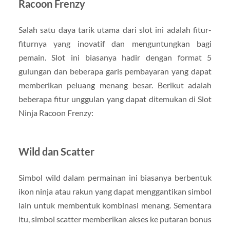
Racoon Frenzy
Salah satu daya tarik utama dari slot ini adalah fitur-
fiturnya yang inovatif dan menguntungkan bagi
pemain. Slot ini biasanya hadir dengan format 5
gulungan dan beberapa garis pembayaran yang dapat
memberikan peluang menang besar. Berikut adalah
beberapa fitur unggulan yang dapat ditemukan di Slot
Ninja Racoon Frenzy:
Wild dan Scatter
Simbol wild dalam permainan ini biasanya berbentuk
ikon ninja atau rakun yang dapat menggantikan simbol
lain untuk membentuk kombinasi menang. Sementara
itu, simbol scatter memberikan akses ke putaran bonus