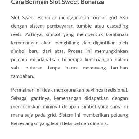
Cara Bermain Slot Sweet Bonanza
Slot Sweet Bonanza menggunakan format grid 6×5
dengan sistem pembayaran tumble atau cascading
reels. Artinya, simbol yang membentuk kombinasi
kemenangan akan menghilang dan digantikan oleh
simbol baru dari atas. Proses ini memungkinkan
pemain mendapatkan beberapa kemenangan dalam
satu putaran tanpa harus memasang taruhan
tambahan.
Permainan ini tidak menggunakan paylines tradisional.
Sebagai gantinya, kemenangan didapatkan dengan
mencocokkan minimal delapan simbol yang sama di
mana saja pada grid. Sistem ini memberikan peluang
kemenangan yang lebih fleksibel dan dinamis.