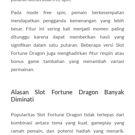
Pada mode free spin, pemain berkesempatan
mendapatkan pengganda kemenangan yang lebih
besar. Fitur ini sering kali menjadi momen paling
ditunggu karena dapat memberikan hasil yang
signifikan dalam satu putaran. Beberapa versi Slot
Fortune Dragon juga menghadirkan fitur respin atau
bonus game tambahan yang menambah variasi
permainan.
Alasan Slot Fortune Dragon Banyak
Diminati
Popularitas Slot Fortune Dragon tidak terlepas dari
kombinasi antara tema yang kuat, gameplay yang
ramah pemain, dan potensi hadiah yang menarik.