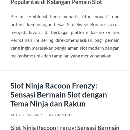
Popularitas di Kalangan Pemain Slot
Berkat kombinasi tema menarik, fitur inovatif, dan
potensi kemenangan besar, Slot Sweet Bonanza terus
menjadi favorit di berbagai platform kasino online.
Permainan ini sering direkomendasikan bagi pemain
yang ingin merasakan pengalaman slot modern dengan
mekanisme unik dan tampilan yang menyenangkan.
Slot Ninja Racoon Frenzy:
Sensasi Bermain Slot dengan
Tema Ninja dan Rakun
AUGUST 24, 2025
/
0 COMMENTS
Slot Ninja Racoon Frenzy: Sensasi Bermain