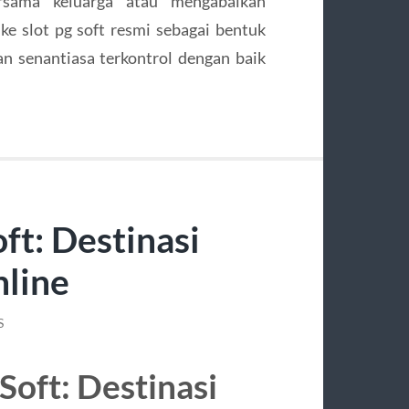
sama keluarga atau mengabaikan
 ke slot pg soft resmi sebagai bentuk
n senantiasa terkontrol dengan baik
ft: Destinasi
nline
S
Soft: Destinasi