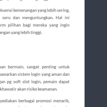
frekuensi kemenangan yang lebih sering,
h seru dan menguntungkan. Hal ini
orm pilihan bagi mereka yang ingin
gan yang lebih tinggi.
n bermain, sangat penting untuk
menawarkan sistem login yang aman dan
an pg soft slot login, pemain dapat
khawatir akan risiko keamanan.
enyediakan berbagai promosi menarik,