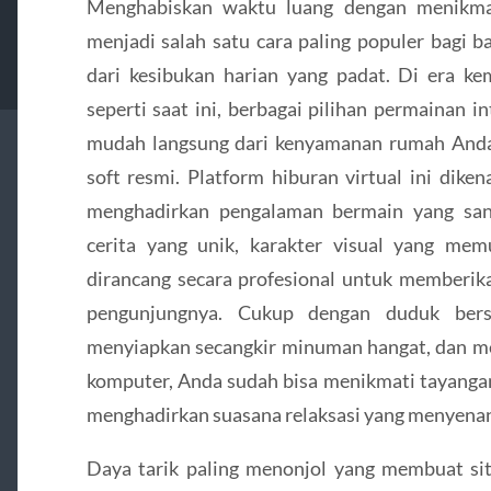
Menghabiskan waktu luang dengan menikmati
menjadi salah satu cara paling populer bagi 
dari kesibukan harian yang padat. Di era ke
seperti saat ini, berbagai pilihan permainan i
mudah langsung dari kenyamanan rumah Anda, 
soft resmi. Platform hiburan virtual ini dik
menghadirkan pengalaman bermain yang sa
cerita yang unik, karakter visual yang me
dirancang secara profesional untuk memberik
pengunjungnya. Cukup dengan duduk bersa
menyiapkan secangkir minuman hangat, dan me
komputer, Anda sudah bisa menikmati tayangan 
menghadirkan suasana relaksasi yang menyena
Daya tarik paling menonjol yang membuat situ