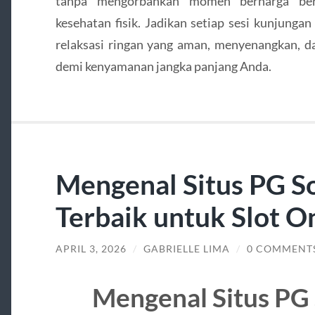
tanpa mengorbankan momen berharga ber
kesehatan fisik. Jadikan setiap sesi kunjungan
relaksasi ringan yang aman, menyenangkan, da
demi kenyamanan jangka panjang Anda.
Mengenal Situs PG So
Terbaik untuk Slot O
APRIL 3, 2026
/
GABRIELLE LIMA
/
0 COMMENT
Mengenal Situs PG 