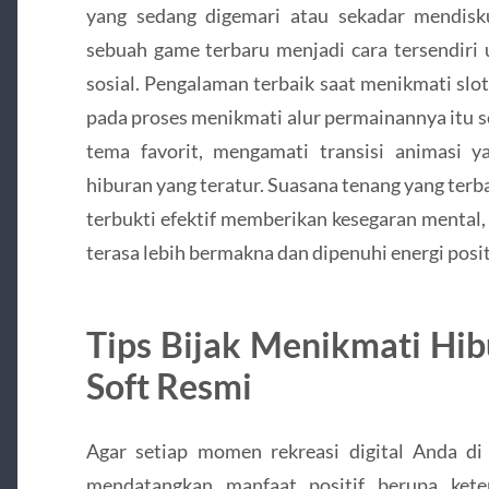
yang sedang digemari atau sekadar mendisku
sebuah game terbaru menjadi cara tersendiri
sosial. Pengalaman terbaik saat menikmati slot
pada proses menikmati alur permainannya itu se
tema favorit, mengamati transisi animasi 
hiburan yang teratur. Suasana tenang yang terban
terbukti efektif memberikan kesegaran mental,
terasa lebih bermakna dan dipenuhi energi posit
Tips Bijak Menikmati Hibu
Soft Resmi
Agar setiap momen rekreasi digital Anda di 
mendatangkan manfaat positif berupa kete