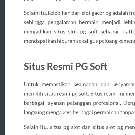
Selain itu, kelebihan dari slot gacor pg adalah 
sehingga pengalaman bermain menjadi lebi
menjadikan situs slot pg soft sebagai platf
mendapatkan hiburan sekaligus peluang kemenan
Situs Resmi PG Soft
Untuk memastikan keamanan dan kenyamana
memilih situs resmi pg soft. Situs resmi ini 
berbagai layanan pelanggan profesional. Deng
langsung mengakses berbagai permainan tanpa 
Selain itu, situs pg slot dan situs slot pg m