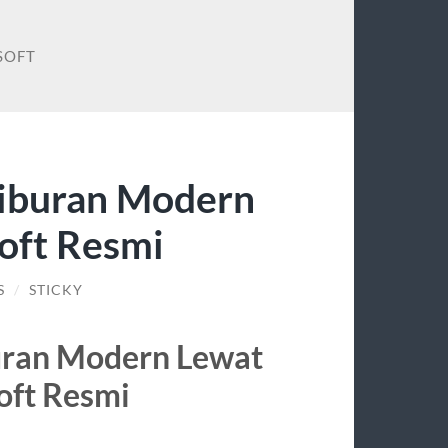
SOFT
Hiburan Modern
Soft Resmi
S
/
STICKY
uran Modern Lewat
Soft Resmi