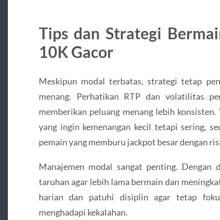
Tips dan Strategi Bermai
10K Gacor
Meskipun modal terbatas, strategi tetap p
menang. Perhatikan RTP dan volatilitas p
memberikan peluang menang lebih konsisten. V
yang ingin kemenangan kecil tetapi sering, se
pemain yang memburu jackpot besar dengan risi
Manajemen modal sangat penting. Dengan d
taruhan agar lebih lama bermain dan meningka
harian dan patuhi disiplin agar tetap fok
menghadapi kekalahan.