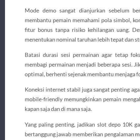
Mode demo sangat dianjurkan sebelum ber
membantu pemain memahami pola simbol, ko
fitur bonus tanpa risiko kehilangan uang. 
menentukan nominal taruhan lebih tepat dan st
Batasi durasi sesi permainan agar tetap fo
membagi permainan menjadi beberapa sesi. Ji
optimal, berhenti sejenak membantu menjaga 
Koneksi internet stabil juga sangat penting ag
mobile-friendly memungkinkan pemain mengak
kapan saja dan di mana saja.
Yang paling penting, jadikan slot depo 10K g
bertanggung jawab memberikan pengalaman men