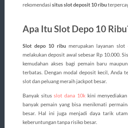
rekomendasi
situs slot deposit 10 ribu
terpercay
Apa Itu Slot Depo 10 Ribu
Slot depo 10 ribu
merupakan layanan slot 
melakukan deposit awal sebesar Rp 10.000. Si
kemudahan akses bagi pemain baru maupun
terbatas. Dengan modal deposit kecil, Anda t
slot dan peluang meraih jackpot besar.
Banyak situs
slot dana 10k
kini menyediakan
banyak pemain yang bisa menikmati permain
besar. Hal ini juga menjadi daya tarik ut
keberuntungan tanpa risiko besar.