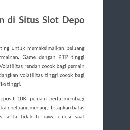
n di Situs Slot Depo
enting untuk memaksimalkan peluang
ermainan. Game dengan RTP tinggi
olatilitas rendah cocok bagi pemain
dangkan volatilitas tinggi cocok bagi
ko tinggi.
eposit 10K, pemain perlu membagi
tkan peluang menang. Tetapkan batas
us serta tidak terbawa emosi saat