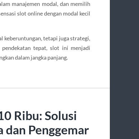
dalam manajemen modal, dan memilih
ensasi slot online dengan modal kecil
 keberuntungan, tetapi juga strategi,
 pendekatan tepat, slot ini menjadi
ungkan dalam jangka panjang.
0 Ribu: Solusi
a dan Penggemar