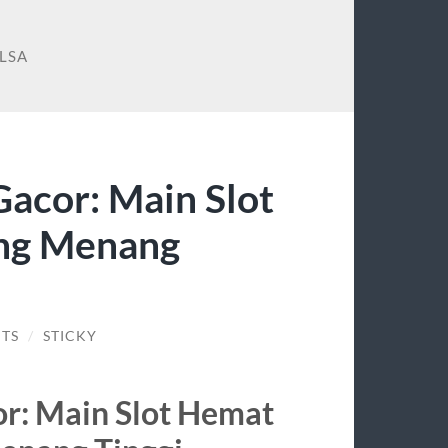
ULSA
Gacor: Main Slot
ng Menang
TS
/
STICKY
or: Main Slot Hemat