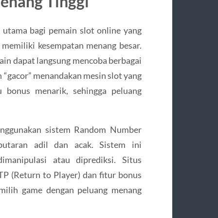
enang Tinggi
n utama bagi pemain slot online yang
p memiliki kesempatan menang besar.
main dapat langsung mencoba berbagai
h “gacor” menandakan mesin slot yang
 bonus menarik, sehingga peluang
enggunakan sistem Random Number
utaran adil dan acak. Sistem ini
manipulasi atau diprediksi. Situs
P (Return to Player) dan fitur bonus
emilih game dengan peluang menang