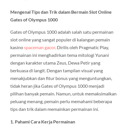
Mengenal Tips dan Trik dalam Bermain Slot Online
Gates of Olympus 1000
Gates of Olympus 1000 adalah salah satu permainan
slot online yang sangat populer di kalangan pemain
kasino
spaceman gacor
. Dirilis oleh Pragmatic Play,
permainan ini menghadirkan tema mitologi Yunani
dengan karakter utama Zeus, Dewa Petir yang
berkuasa di langit. Dengan tampilan visual yang
menakjubkan dan fitur bonus yang menguntungkan,
tidak heran jika Gates of Olympus 1000 menjadi
pilihan banyak pemain. Namun, untuk memaksimalkan
peluang menang, pemain perlu memahami beberapa
tips dan trik dalam memainkan permainan ini.
1. Pahami Cara Kerja Permainan