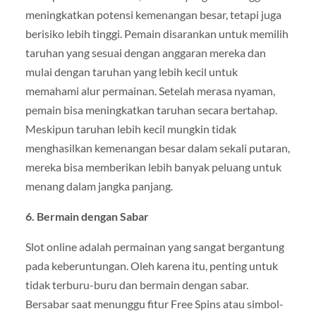
meningkatkan potensi kemenangan besar, tetapi juga
berisiko lebih tinggi. Pemain disarankan untuk memilih
taruhan yang sesuai dengan anggaran mereka dan
mulai dengan taruhan yang lebih kecil untuk
memahami alur permainan. Setelah merasa nyaman,
pemain bisa meningkatkan taruhan secara bertahap.
Meskipun taruhan lebih kecil mungkin tidak
menghasilkan kemenangan besar dalam sekali putaran,
mereka bisa memberikan lebih banyak peluang untuk
menang dalam jangka panjang.
6. Bermain dengan Sabar
Slot online adalah permainan yang sangat bergantung
pada keberuntungan. Oleh karena itu, penting untuk
tidak terburu-buru dan bermain dengan sabar.
Bersabar saat menunggu fitur Free Spins atau simbol-