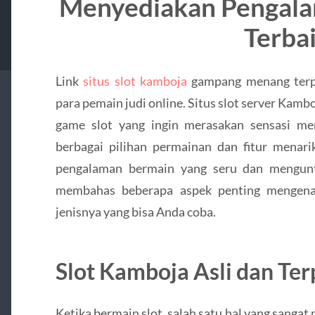
Menyediakan Pengala
Terba
Link
situs slot kamboja
gampang menang terp
para pemain judi online. Situs slot server Kambo
game slot yang ingin merasakan sensasi m
berbagai pilihan permainan dan fitur menar
pengalaman bermain yang seru dan menguntu
membahas beberapa aspek penting mengenai
jenisnya yang bisa Anda coba.
Slot Kamboja Asli dan Te
Ketika bermain slot, salah satu hal yang sangat 