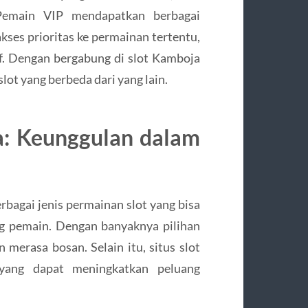
Pemain VIP mendapatkan berbagai
akses prioritas ke permainan tertentu,
if. Dengan bergabung di slot Kamboja
ot yang berbeda dari yang lain.
a: Keunggulan dalam
rbagai jenis permainan slot yang bisa
ng pemain. Dengan banyaknya pilihan
 merasa bosan. Selain itu, situs slot
yang dapat meningkatkan peluang