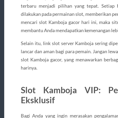
terbaru menjadi pilihan yang tepat. Setiap
dilakukan pada permainan slot, memberikan pe
mencari slot Kamboja gacor hari ini, maka sit
membantu Anda mendapatkan kemenangan leb
Selain itu, link slot server Kamboja sering d
lancar dan aman bagi para pemain. Jangan lew
slot Kamboja gacor, yang menawarkan berbag
harinya.
Slot Kamboja VIP: Pe
Eksklusif
Bagi Anda yang ingin merasakan pengalaman 