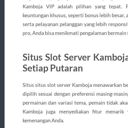
Kamboja VIP adalah pilihan yang tepat. 
keuntungan khusus, seperti bonus lebih besar, 
serta pelayanan pelanggan yang lebih respons
pro, Anda bisa menikmati pengalaman bermain sl
Situs Slot Server Kamboj
Setiap Putaran
Situs situs slot server Kamboja menawarkan be
dipilih sesuai dengan preferensi masing-masi
permainan dan variasi tema, pemain tidak akan
Kamboja juga menyediakan fitur menarik 
kemenangan Anda.