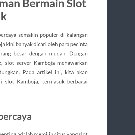
man Bermain Slot
ik
ercaya
semakin populer di kalangan
ja kini banyak dicari oleh para pecinta
enang besar dengan mudah. Dengan
ik, slot server Kamboja menawarkan
ngkan. Pada artikel ini, kita akan
 slot Kamboja, termasuk berbagai
rpercaya
penting adalah memilih situs yang slot