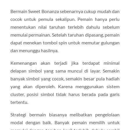
Bermain Sweet Bonanza sebenarnya cukup mudah dan
cocok untuk pemula sekalipun. Pemain hanya perlu
menentukan nilai taruhan terlebih dahulu sebelum
memulai permainan. Setelah taruhan dipasang, pemain
dapat menekan tombol spin untuk memutar gulungan
dan menunggu hasilnya.
Kemenangan akan terjadi jika terdapat minimal
delapan simbol yang sama muncul di layar. Semakin
banyak simbol yang cocok, semakin besar pula hadiah
yang akan diperoleh. Karena menggunakan sistem
cluster, posisi simbol tidak harus berada pada garis
tertentu.
Strategi bermain biasanya melibatkan pengelolaan
modal dengan baik. Banyak pemain memilih untuk