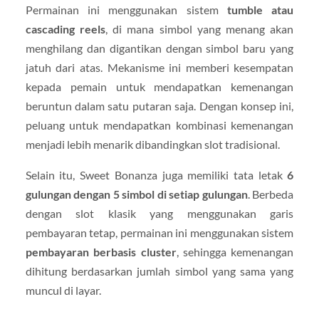
Permainan ini menggunakan sistem
tumble atau
cascading reels
, di mana simbol yang menang akan
menghilang dan digantikan dengan simbol baru yang
jatuh dari atas. Mekanisme ini memberi kesempatan
kepada pemain untuk mendapatkan kemenangan
beruntun dalam satu putaran saja. Dengan konsep ini,
peluang untuk mendapatkan kombinasi kemenangan
menjadi lebih menarik dibandingkan slot tradisional.
Selain itu, Sweet Bonanza juga memiliki tata letak
6
gulungan dengan 5 simbol di setiap gulungan
. Berbeda
dengan slot klasik yang menggunakan garis
pembayaran tetap, permainan ini menggunakan sistem
pembayaran berbasis cluster
, sehingga kemenangan
dihitung berdasarkan jumlah simbol yang sama yang
muncul di layar.