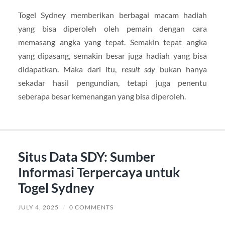
Togel Sydney memberikan berbagai macam hadiah
yang bisa diperoleh oleh pemain dengan cara
memasang angka yang tepat. Semakin tepat angka
yang dipasang, semakin besar juga hadiah yang bisa
didapatkan. Maka dari itu,
result sdy
bukan hanya
sekadar hasil pengundian, tetapi juga penentu
seberapa besar kemenangan yang bisa diperoleh.
Situs Data SDY: Sumber
Informasi Terpercaya untuk
Togel Sydney
JULY 4, 2025
/
0 COMMENTS