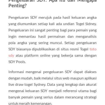
Penting?
Pengeluaran SDY merujuk pada hasil keluaran angka
yang diumumkan setiap kali ada undian Togel Sidney.
Pengeluaran ini sangat penting bagi para pemain yang
ingin memantau hasil permainan dan menganalisis
pola angka yang sering muncul. Setiap pengeluaran
SDY biasanya dipublikasikan di situs resmi Togel
toto
sdy
atau platform online yang bekerja sama dengan
SDY Pools.
Informasi mengenai pengeluaran SDY dapat diakses
dengan mudah, baik melalui situs web maupun aplikasi
live draw togel Sydney. Data yang lengkap dan akurat
mengenai keluaran SDY menjadi referensi utama bagi
banyak pemain yang serius dalam merancang strategi
untuk meraih kemenangan.