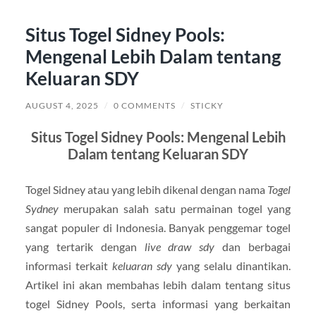
Situs Togel Sidney Pools:
Mengenal Lebih Dalam tentang
Keluaran SDY
AUGUST 4, 2025
/
0 COMMENTS
/
STICKY
Situs Togel Sidney Pools: Mengenal Lebih
Dalam tentang Keluaran SDY
Togel Sidney atau yang lebih dikenal dengan nama
Togel
Sydney
merupakan salah satu permainan togel yang
sangat populer di Indonesia. Banyak penggemar togel
yang tertarik dengan
live draw sdy
dan berbagai
informasi terkait
keluaran sdy
yang selalu dinantikan.
Artikel ini akan membahas lebih dalam tentang situs
togel Sidney Pools, serta informasi yang berkaitan