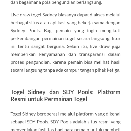
dan bagaimana pola pengundian berlangsung.
Live draw togel Sydney biasanya dapat diakses melalui
berbagai situs atau aplikasi yang bekerja sama dengan
Sydney Pools. Bagi pemain yang ingin mengikuti
perkembangan permainan togel secara langsung, fitur
ini tentu sangat berguna. Selain itu, live draw juga
memberikan kenyamanan dan transparansi dalam
proses pengundian, karena pemain bisa melihat hasil
secara langsung tanpa ada campur tangan pihak ketiga.
Togel Sidney dan SDY Pools: Platform
Resmi untuk Permainan Togel
Togel Sidney beroperasi melalui platform yang dikenal
sebagai SDY Pools. SDY Pools adalah situs resmi yang
menyediakan fasilitas bagi para pemain untuk membeli