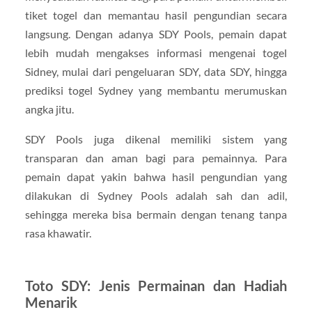
tiket togel dan memantau hasil pengundian secara
langsung. Dengan adanya SDY Pools, pemain dapat
lebih mudah mengakses informasi mengenai togel
Sidney, mulai dari pengeluaran SDY, data SDY, hingga
prediksi togel Sydney yang membantu merumuskan
angka jitu.
SDY Pools juga dikenal memiliki sistem yang
transparan dan aman bagi para pemainnya. Para
pemain dapat yakin bahwa hasil pengundian yang
dilakukan di Sydney Pools adalah sah dan adil,
sehingga mereka bisa bermain dengan tenang tanpa
rasa khawatir.
Toto SDY: Jenis Permainan dan Hadiah
Menarik