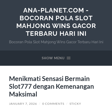
ANA-PLANET.COM -
BOCORAN POLA SLOT
MAHJONG WINS GACOR
TERBARU HARI INI
Bocoran Pola Slot Mahjong Wins Gacor Terbaru Hari Ini
SHOW MENU
Menikmati Sensasi Bermain
Slot777 dengan Kemenangan
Maksimal
JANUARY 7, 2026
/
0 COMMENTS
/
STICKY