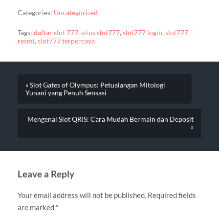
Categories:
Uncategorized
Tags:
daftar slot 777
,
situs slot777
,
slot777 login
,
slot777
resmi
,
slot777 terpercaya
« Slot Gates of Olympus: Petualangan Mitologi
Yunani yang Penuh Sensasi
Mengenal Slot QRIS: Cara Mudah Bermain dan Deposit
»
Leave a Reply
Your email address will not be published.
Required fields
are marked
*