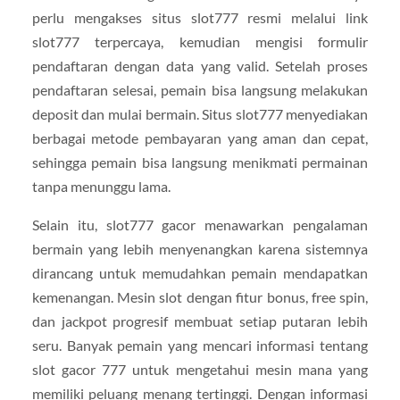
perlu mengakses situs slot777 resmi melalui link
slot777 terpercaya, kemudian mengisi formulir
pendaftaran dengan data yang valid. Setelah proses
pendaftaran selesai, pemain bisa langsung melakukan
deposit dan mulai bermain. Situs slot777 menyediakan
berbagai metode pembayaran yang aman dan cepat,
sehingga pemain bisa langsung menikmati permainan
tanpa menunggu lama.
Selain itu, slot777 gacor menawarkan pengalaman
bermain yang lebih menyenangkan karena sistemnya
dirancang untuk memudahkan pemain mendapatkan
kemenangan. Mesin slot dengan fitur bonus, free spin,
dan jackpot progresif membuat setiap putaran lebih
seru. Banyak pemain yang mencari informasi tentang
slot gacor 777 untuk mengetahui mesin mana yang
memiliki peluang menang tertinggi. Dengan informasi