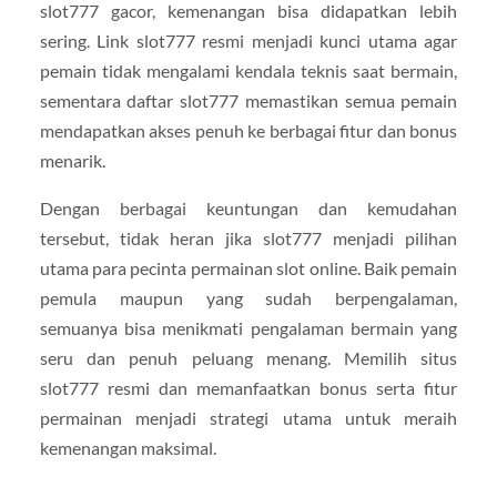
slot777 gacor, kemenangan bisa didapatkan lebih
sering. Link slot777 resmi menjadi kunci utama agar
pemain tidak mengalami kendala teknis saat bermain,
sementara daftar slot777 memastikan semua pemain
mendapatkan akses penuh ke berbagai fitur dan bonus
menarik.
Dengan berbagai keuntungan dan kemudahan
tersebut, tidak heran jika slot777 menjadi pilihan
utama para pecinta permainan slot online. Baik pemain
pemula maupun yang sudah berpengalaman,
semuanya bisa menikmati pengalaman bermain yang
seru dan penuh peluang menang. Memilih situs
slot777 resmi dan memanfaatkan bonus serta fitur
permainan menjadi strategi utama untuk meraih
kemenangan maksimal.