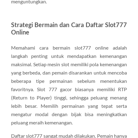
menguntungkan.
Strategi Bermain dan Cara Daftar Slot777
Online
Memahami cara bermain slot777 online adalah
langkah penting untuk mendapatkan kemenangan
maksimal. Setiap mesin slot memiliki pola kemenangan
yang berbeda, dan pemain disarankan untuk mencoba
beberapa tipe permainan sebelum menentukan
favoritnya. Slot 777 gacor biasanya memiliki RTP
(Return to Player) tinggi, sehingga peluang menang
lebih besar. Memilih permainan yang tepat serta
mengatur modal dengan bijak bisa meningkatkan
peluang meraih kemenangan.
Daftar slot777 sangat mudah dilakukan. Pemain hanya