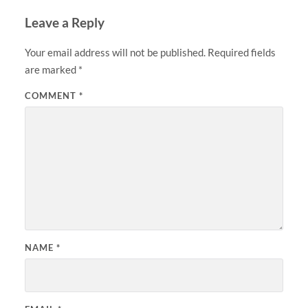
Leave a Reply
Your email address will not be published.
Required fields
are marked
*
COMMENT
*
NAME
*