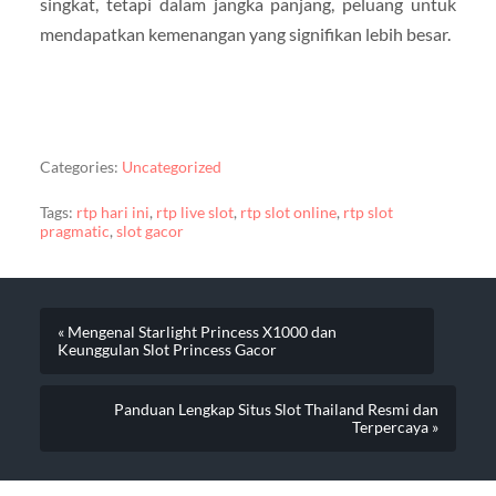
singkat, tetapi dalam jangka panjang, peluang untuk
mendapatkan kemenangan yang signifikan lebih besar.
Categories:
Uncategorized
Tags:
rtp hari ini
,
rtp live slot
,
rtp slot online
,
rtp slot
pragmatic
,
slot gacor
« Mengenal Starlight Princess X1000 dan
Keunggulan Slot Princess Gacor
Panduan Lengkap Situs Slot Thailand Resmi dan
Terpercaya »