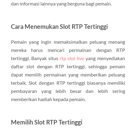
dan informasi lainnya yang berguna bagi pemain.
Cara Menemukan Slot RTP Tertinggi
Pemain yang ingin memaksimalkan peluang menang
mereka harus mencari permainan dengan RTP
tertinggi. Banyak situs
rtp slot live
yang menyediakan
daftar slot dengan RTP tertinggi, sehingga pemain
dapat memilih permainan yang memberikan peluang
terbaik. Slot dengan RTP tertinggi biasanya memiliki
pembayaran yang lebih besar dan lebih sering
memberikan hadiah kepada pemain.
Memilih Slot RTP Tertinggi