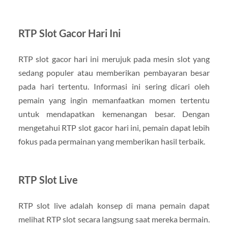
RTP Slot Gacor Hari Ini
RTP slot gacor hari ini merujuk pada mesin slot yang
sedang populer atau memberikan pembayaran besar
pada hari tertentu. Informasi ini sering dicari oleh
pemain yang ingin memanfaatkan momen tertentu
untuk mendapatkan kemenangan besar. Dengan
mengetahui RTP slot gacor hari ini, pemain dapat lebih
fokus pada permainan yang memberikan hasil terbaik.
RTP Slot Live
RTP slot live adalah konsep di mana pemain dapat
melihat RTP slot secara langsung saat mereka bermain.