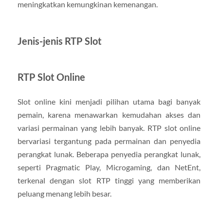
meningkatkan kemungkinan kemenangan.
Jenis-jenis RTP Slot
RTP Slot Online
Slot online kini menjadi pilihan utama bagi banyak
pemain, karena menawarkan kemudahan akses dan
variasi permainan yang lebih banyak. RTP slot online
bervariasi tergantung pada permainan dan penyedia
perangkat lunak. Beberapa penyedia perangkat lunak,
seperti Pragmatic Play, Microgaming, dan NetEnt,
terkenal dengan slot RTP tinggi yang memberikan
peluang menang lebih besar.