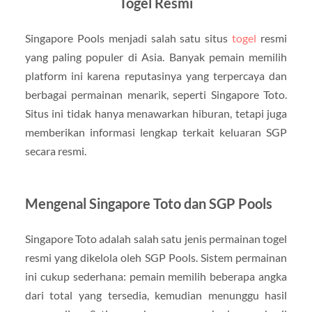
Togel Resmi
Singapore Pools menjadi salah satu situs
togel
resmi
yang paling populer di Asia. Banyak pemain memilih
platform ini karena reputasinya yang terpercaya dan
berbagai permainan menarik, seperti Singapore Toto.
Situs ini tidak hanya menawarkan hiburan, tetapi juga
memberikan informasi lengkap terkait keluaran SGP
secara resmi.
Mengenal Singapore Toto dan SGP Pools
Singapore Toto adalah salah satu jenis permainan togel
resmi yang dikelola oleh SGP Pools. Sistem permainan
ini cukup sederhana: pemain memilih beberapa angka
dari total yang tersedia, kemudian menunggu hasil