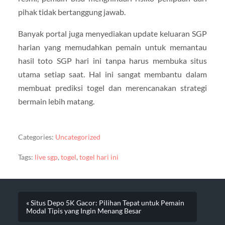
pihak tidak bertanggung jawab.
Banyak portal juga menyediakan update keluaran SGP
harian yang memudahkan pemain untuk memantau
hasil toto SGP hari ini tanpa harus membuka situs
utama setiap saat. Hal ini sangat membantu dalam
membuat prediksi togel dan merencanakan strategi
bermain lebih matang.
Categories:
Uncategorized
Tags:
live sgp
,
togel
,
togel hari ini
« Situs Depo 5K Gacor: Pilihan Tepat untuk Pemain
Modal Tipis yang Ingin Menang Besar