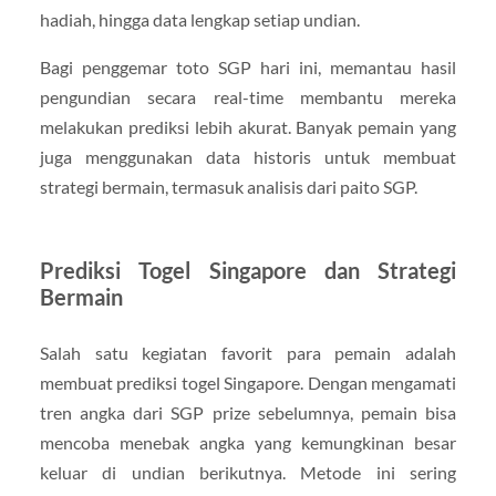
hadiah, hingga data lengkap setiap undian.
Bagi penggemar toto SGP hari ini, memantau hasil
pengundian secara real-time membantu mereka
melakukan prediksi lebih akurat. Banyak pemain yang
juga menggunakan data historis untuk membuat
strategi bermain, termasuk analisis dari paito SGP.
Prediksi Togel Singapore dan Strategi
Bermain
Salah satu kegiatan favorit para pemain adalah
membuat prediksi togel Singapore. Dengan mengamati
tren angka dari SGP prize sebelumnya, pemain bisa
mencoba menebak angka yang kemungkinan besar
keluar di undian berikutnya. Metode ini sering