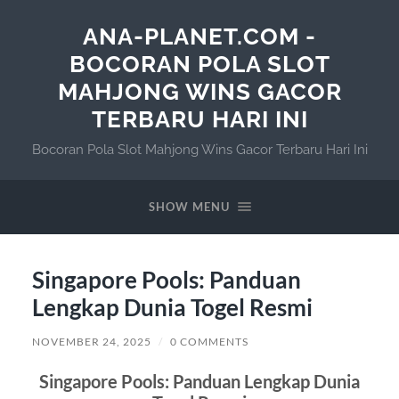
ANA-PLANET.COM -
BOCORAN POLA SLOT
MAHJONG WINS GACOR
TERBARU HARI INI
Bocoran Pola Slot Mahjong Wins Gacor Terbaru Hari Ini
SHOW MENU
Singapore Pools: Panduan
Lengkap Dunia Togel Resmi
NOVEMBER 24, 2025
/
0 COMMENTS
Singapore Pools: Panduan Lengkap Dunia