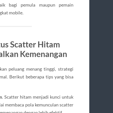
baik bagi pemula maupun pemain
gkat mobile.
tus Scatter Hitam
alkan Kemenangan
an peluang menang tinggi, strategi
imal. Berikut beberapa tips yang bisa
m
. Scatter hitam menjadi kunci untuk
dai membaca pola kemunculan scatter
emenangan dengan lebih efektif.