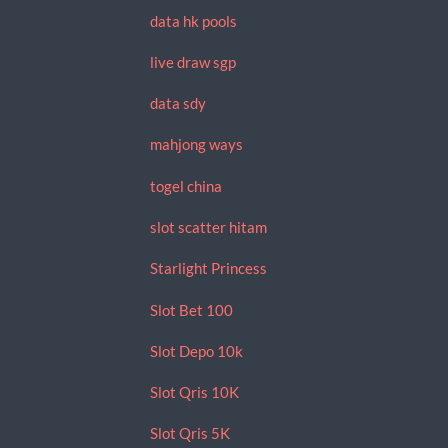
data hk pools
live draw sgp
data sdy
mahjong ways
togel china
slot scatter hitam
Starlight Princess
Slot Bet 100
Slot Depo 10k
Slot Qris 10K
Slot Qris 5K