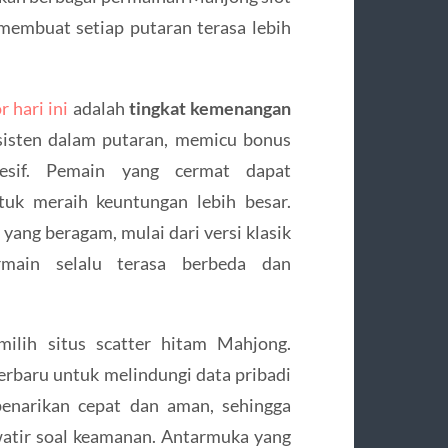
 membuat setiap putaran terasa lebih
 hari ini
adalah
tingkat kemenangan
nsisten dalam putaran, memicu bonus
resif. Pemain yang cermat dapat
uk meraih keuntungan lebih besar.
 yang beragam, mulai dari versi klasik
main selalu terasa berbeda dan
lih situs scatter hitam Mahjong.
erbaru untuk melindungi data pribadi
 penarikan cepat dan aman, sehingga
atir soal keamanan. Antarmuka yang