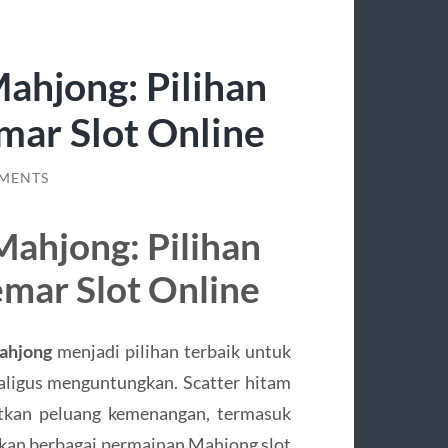
Mahjong: Pilihan
ar Slot Online
MENTS
Mahjong: Pilihan
mar Slot Online
Mahjong
menjadi pilihan terbaik untuk
ligus menguntungkan. Scatter hitam
tkan peluang kemenangan, termasuk
kan berbagai permainan Mahjong slot