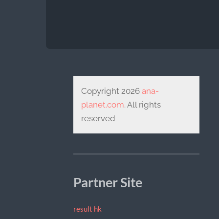
Copyright 2026
ana-
planet.com
. All rights
reserved
Partner Site
result hk