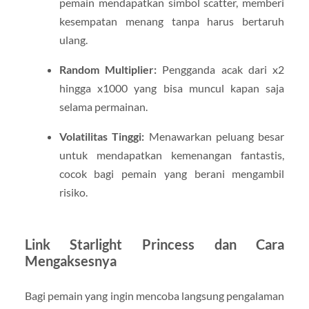
pemain mendapatkan simbol scatter, memberi
kesempatan menang tanpa harus bertaruh
ulang.
Random Multiplier:
Pengganda acak dari x2
hingga x1000 yang bisa muncul kapan saja
selama permainan.
Volatilitas Tinggi:
Menawarkan peluang besar
untuk mendapatkan kemenangan fantastis,
cocok bagi pemain yang berani mengambil
risiko.
Link Starlight Princess dan Cara
Mengaksesnya
Bagi pemain yang ingin mencoba langsung pengalaman