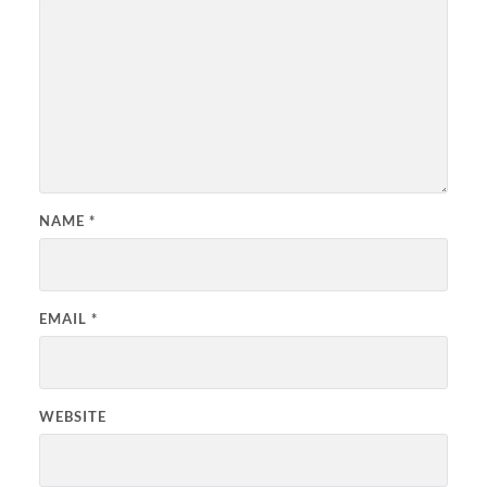
NAME
*
EMAIL
*
WEBSITE