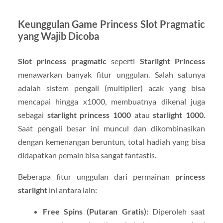
Keunggulan Game Princess Slot Pragmatic
yang Wajib Dicoba
Slot princess pragmatic
seperti
Starlight Princess
menawarkan banyak fitur unggulan. Salah satunya
adalah sistem pengali (multiplier) acak yang bisa
mencapai hingga x1000, membuatnya dikenal juga
sebagai
starlight princess 1000
atau
starlight 1000
.
Saat pengali besar ini muncul dan dikombinasikan
dengan kemenangan beruntun, total hadiah yang bisa
didapatkan pemain bisa sangat fantastis.
Beberapa fitur unggulan dari permainan
princess
starlight
ini antara lain:
Free Spins (Putaran Gratis):
Diperoleh saat