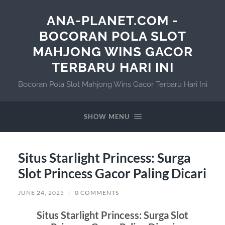
ANA-PLANET.COM -
BOCORAN POLA SLOT
MAHJONG WINS GACOR
TERBARU HARI INI
Bocoran Pola Slot Mahjong Wins Gacor Terbaru Hari Ini
SHOW MENU
Situs Starlight Princess: Surga
Slot Princess Gacor Paling Dicari
JUNE 24, 2025
/
0 COMMENTS
Situs Starlight Princess: Surga Slot