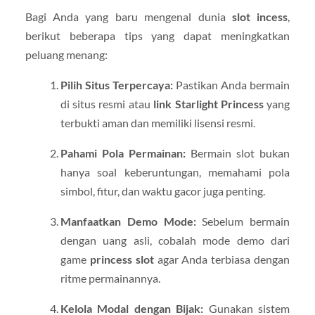
Bagi Anda yang baru mengenal dunia
slot incess
,
berikut beberapa tips yang dapat meningkatkan
peluang menang:
Pilih Situs Terpercaya:
Pastikan Anda bermain
di situs resmi atau
link Starlight Princess
yang
terbukti aman dan memiliki lisensi resmi.
Pahami Pola Permainan:
Bermain slot bukan
hanya soal keberuntungan, memahami pola
simbol, fitur, dan waktu gacor juga penting.
Manfaatkan Demo Mode:
Sebelum bermain
dengan uang asli, cobalah mode demo dari
game
princess slot
agar Anda terbiasa dengan
ritme permainannya.
Kelola Modal dengan Bijak:
Gunakan sistem