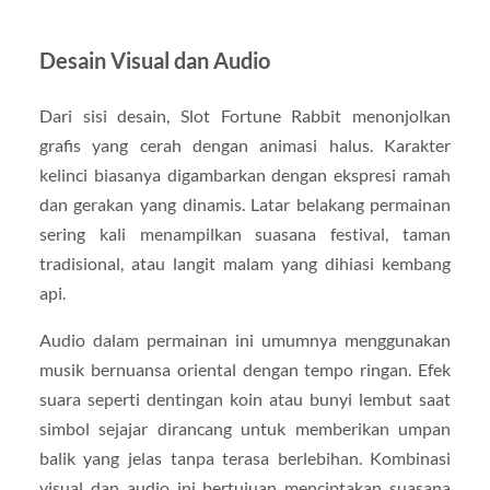
Desain Visual dan Audio
Dari sisi desain, Slot Fortune Rabbit menonjolkan
grafis yang cerah dengan animasi halus. Karakter
kelinci biasanya digambarkan dengan ekspresi ramah
dan gerakan yang dinamis. Latar belakang permainan
sering kali menampilkan suasana festival, taman
tradisional, atau langit malam yang dihiasi kembang
api.
Audio dalam permainan ini umumnya menggunakan
musik bernuansa oriental dengan tempo ringan. Efek
suara seperti dentingan koin atau bunyi lembut saat
simbol sejajar dirancang untuk memberikan umpan
balik yang jelas tanpa terasa berlebihan. Kombinasi
visual dan audio ini bertujuan menciptakan suasana