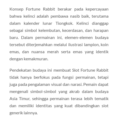
Konsep Fortune Rabbit berakar pada kepercayaan
bahwa kelinci adalah pembawa nasib baik, terutama
dalam kalender lunar Tiongkok. Kelinci dianggap
sebagai simbol kelembutan, kecerdasan, dan harapan
baru. Dalam permainan ini, elemen-elemen budaya
tersebut diterjemahkan melalui ilustrasi lampion, koin
emas, dan nuansa merah serta emas yang identik
dengan kemakmuran.
Pendekatan budaya ini membuat Slot Fortune Rabbit
tidak hanya berfokus pada fungsi permainan, tetapi
juga pada pengalaman visual dan narasi. Pemain dapat
mengenali simbol-simbol yang akrab dalam budaya
Asia Timur, sehingga permainan terasa lebih tematik
dan memiliki identitas yang kuat dibandingkan slot
generik lainnya.