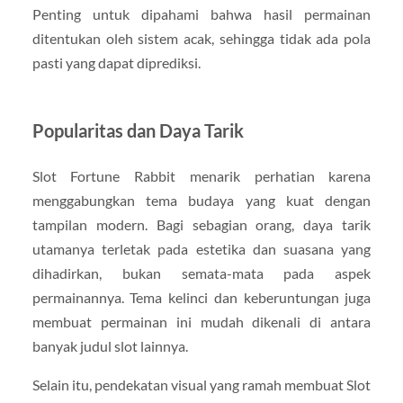
Penting untuk dipahami bahwa hasil permainan
ditentukan oleh sistem acak, sehingga tidak ada pola
pasti yang dapat diprediksi.
Popularitas dan Daya Tarik
Slot Fortune Rabbit menarik perhatian karena
menggabungkan tema budaya yang kuat dengan
tampilan modern. Bagi sebagian orang, daya tarik
utamanya terletak pada estetika dan suasana yang
dihadirkan, bukan semata-mata pada aspek
permainannya. Tema kelinci dan keberuntungan juga
membuat permainan ini mudah dikenali di antara
banyak judul slot lainnya.
Selain itu, pendekatan visual yang ramah membuat Slot