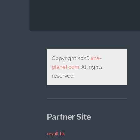
Copyright 2026
ana-
planet.com
. All rights
reserved
Partner Site
result hk