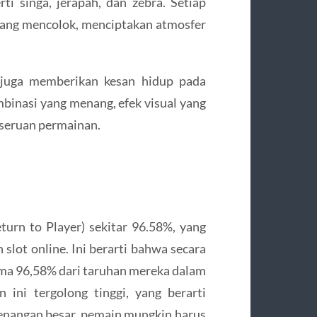
i singa, jerapah, dan zebra. Setiap
yang mencolok, menciptakan atmosfer
n juga memberikan kesan hidup pada
binasi yang menang, efek visual yang
seruan permainan.
urn to Player) sekitar 96.58%, yang
slot online. Ini berarti bahwa secara
ma 96,58% dari taruhan mereka dalam
 ini tergolong tinggi, yang berarti
enangan besar, pemain mungkin harus