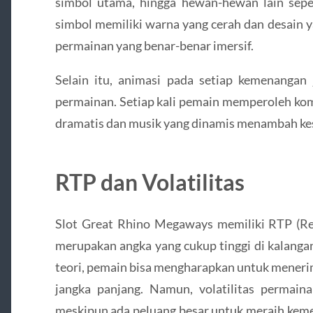
simbol utama, hingga hewan-hewan lain sepert
simbol memiliki warna yang cerah dan desain 
permainan yang benar-benar imersif.
Selain itu, animasi pada setiap kemenanga
permainan. Setiap kali pemain memperoleh kom
dramatis dan musik yang dinamis menambah ke
RTP dan Volatilitas
Slot Great Rhino Megaways memiliki RTP (Ret
merupakan angka yang cukup tinggi di kalangan 
teori, pemain bisa mengharapkan untuk meneri
jangka panjang. Namun, volatilitas permainan
meskipun ada peluang besar untuk meraih kem