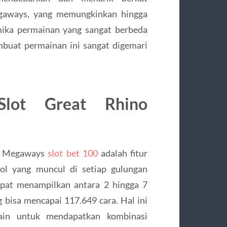
gaways, yang memungkinkan hingga
ika permainan yang sangat berbeda
embuat permainan ini sangat digemari
lot Great Rhino
no Megaways
slot bet 100
adalah fitur
l yang muncul di setiap gulungan
dapat menampilkan antara 2 hingga 7
 bisa mencapai 117.649 cara. Hal ini
ain untuk mendapatkan kombinasi