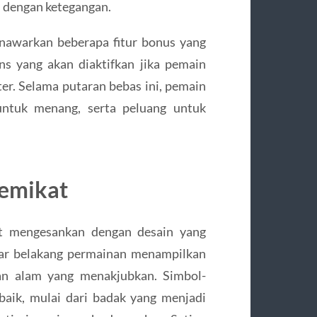
 dengan ketegangan.
enawarkan beberapa fitur bonus yang
ns yang akan diaktifkan jika pemain
ter. Selama putaran bebas ini, pemain
untuk menang, serta peluang untuk
Memikat
at mengesankan dengan desain yang
Latar belakang permainan menampilkan
an alam yang menakjubkan. Simbol-
baik, mulai dari badak yang menjadi