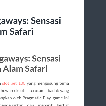
gaways: Sensasi
m Safari
gaways: Sensasi
 Alam Safari
an
slot bet 100
yang mengusung tema
 hewan eksotis, terutama badak yang
ngkan oleh Pragmatic Play, game ini
endebarkan dan menarik berkat