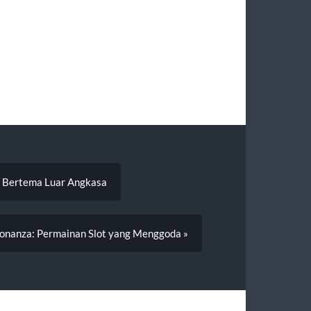
e Bertema Luar Angkasa
onanza: Permainan Slot yang Menggoda »