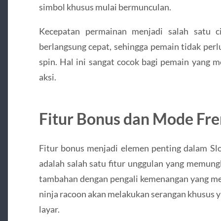
simbol khusus mulai bermunculan.
Kecepatan permainan menjadi salah satu ci
berlangsung cepat, sehingga pemain tidak per
spin. Hal ini sangat cocok bagi pemain yang 
aksi.
Fitur Bonus dan Mode Fr
Fitur bonus menjadi elemen penting dalam Sl
adalah salah satu fitur unggulan yang memun
tambahan dengan pengali kemenangan yang meni
ninja racoon akan melakukan serangan khusus y
layar.