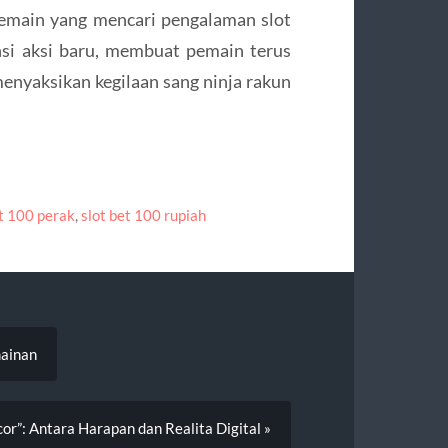
pemain yang mencari pengalaman slot
si aksi baru, membuat pemain terus
nyaksikan kegilaan sang ninja rakun
et 100 perak
,
slot bet 100 rupiah
mainan
or”: Antara Harapan dan Realita Digital »