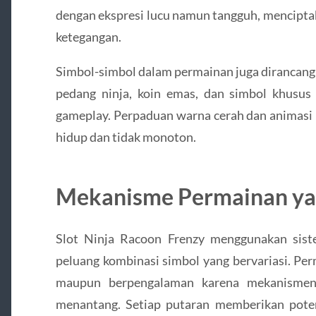
dengan ekspresi lucu namun tangguh, mencipta
ketegangan.
Simbol-simbol dalam permainan juga dirancang d
pedang ninja, koin emas, dan simbol khusus
gameplay. Perpaduan warna cerah dan animasi 
hidup dan tidak monoton.
Mekanisme Permainan ya
Slot Ninja Racoon Frenzy menggunakan sist
peluang kombinasi simbol yang bervariasi. Pe
maupun berpengalaman karena mekanismen
menantang. Setiap putaran memberikan potens