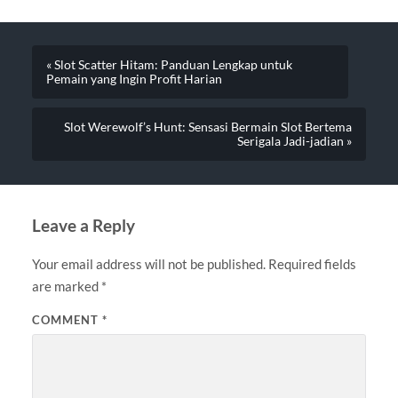
« Slot Scatter Hitam: Panduan Lengkap untuk
Pemain yang Ingin Profit Harian
Slot Werewolf’s Hunt: Sensasi Bermain Slot Bertema
Serigala Jadi-jadian »
Leave a Reply
Your email address will not be published.
Required fields
are marked
*
COMMENT
*