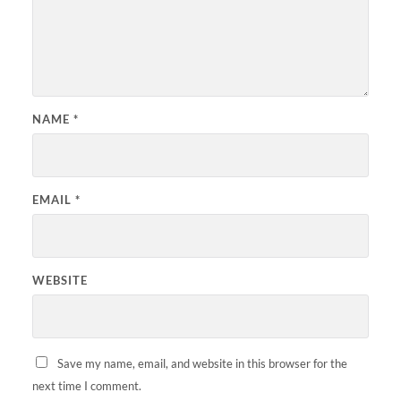
NAME
*
EMAIL
*
WEBSITE
Save my name, email, and website in this browser for the
next time I comment.