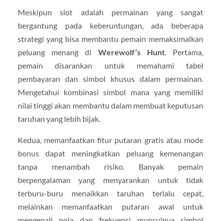
Meskipun slot adalah permainan yang sangat
bergantung pada keberuntungan, ada beberapa
strategi yang bisa membantu pemain memaksimalkan
peluang menang di
Werewolf’s Hunt
. Pertama,
pemain disarankan untuk memahami tabel
pembayaran dan simbol khusus dalam permainan.
Mengetahui kombinasi simbol mana yang memiliki
nilai tinggi akan membantu dalam membuat keputusan
taruhan yang lebih bijak.
Kedua, memanfaatkan fitur putaran gratis atau mode
bonus dapat meningkatkan peluang kemenangan
tanpa menambah risiko. Banyak pemain
berpengalaman yang menyarankan untuk tidak
terburu-buru menaikkan taruhan terlalu cepat,
melainkan memanfaatkan putaran awal untuk
mengenali pola dan frekuensi munculnya simbol