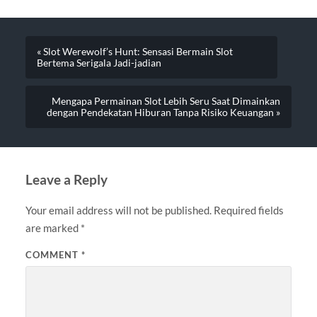
« Slot Werewolf’s Hunt: Sensasi Bermain Slot
Bertema Serigala Jadi-jadian
Mengapa Permainan Slot Lebih Seru Saat Dimainkan
dengan Pendekatan Hiburan Tanpa Risiko Keuangan »
Leave a Reply
Your email address will not be published.
Required fields
are marked
*
COMMENT
*