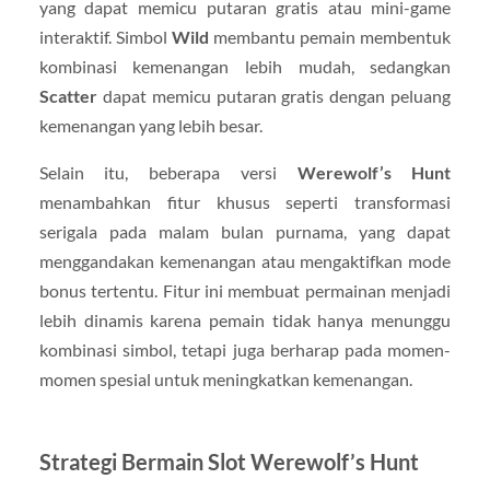
yang dapat memicu putaran gratis atau mini-game
interaktif. Simbol
Wild
membantu pemain membentuk
kombinasi kemenangan lebih mudah, sedangkan
Scatter
dapat memicu putaran gratis dengan peluang
kemenangan yang lebih besar.
Selain itu, beberapa versi
Werewolf’s Hunt
menambahkan fitur khusus seperti transformasi
serigala pada malam bulan purnama, yang dapat
menggandakan kemenangan atau mengaktifkan mode
bonus tertentu. Fitur ini membuat permainan menjadi
lebih dinamis karena pemain tidak hanya menunggu
kombinasi simbol, tetapi juga berharap pada momen-
momen spesial untuk meningkatkan kemenangan.
Strategi Bermain Slot Werewolf’s Hunt