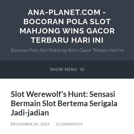
ANA-PLANET.COM -
BOCORAN POLA SLOT
MAHJONG WINS GACOR
TERBARU HARI INI
Bocoran Pola Slot Mahjong Wins Gacor Terbaru Hari Ini
SHOW MENU
Slot Werewolf’s Hunt: Sensasi
Bermain Slot Bertema Serigala
Jadi-jadian
DECEMBER 20, 2025
/
0 COMMENTS