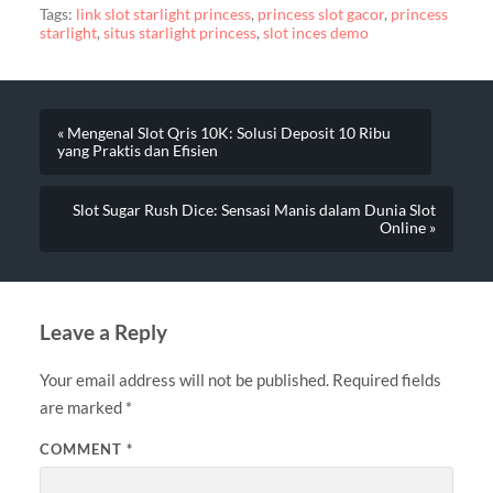
Tags:
link slot starlight princess
,
princess slot gacor
,
princess
starlight
,
situs starlight princess
,
slot inces demo
« Mengenal Slot Qris 10K: Solusi Deposit 10 Ribu
yang Praktis dan Efisien
Slot Sugar Rush Dice: Sensasi Manis dalam Dunia Slot
Online »
Leave a Reply
Your email address will not be published.
Required fields
are marked
*
COMMENT
*