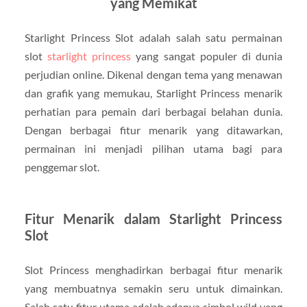
yang Memikat
Starlight Princess Slot adalah salah satu permainan
slot
starlight princess
yang sangat populer di dunia
perjudian online. Dikenal dengan tema yang menawan
dan grafik yang memukau, Starlight Princess menarik
perhatian para pemain dari berbagai belahan dunia.
Dengan berbagai fitur menarik yang ditawarkan,
permainan ini menjadi pilihan utama bagi para
penggemar slot.
Fitur Menarik dalam Starlight Princess
Slot
Slot Princess menghadirkan berbagai fitur menarik
yang membuatnya semakin seru untuk dimainkan.
Salah satu fitur utama adalah adanya simbol wild yang