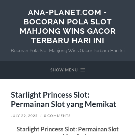
ANA-PLANET.COM -
BOCORAN POLA SLOT
MAHJONG WINS GACOR
TERBARU HARI INI
Bocoran Pola Slot Mahjong Wins Gacor Terbaru Hari Ini
SHOW MENU
Starlight Princess Slot:
Permainan Slot yang Memikat
JULY 29, 2025
/
0 COMMENTS
Starlight Princess Slot: Permainan Slot