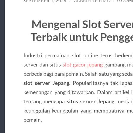
SEPTEMBER 1, 2025
/
GABRIELLE LIMA
/
0 COM
Mengenal Slot Server
Terbaik untuk Pengg
Industri permainan slot online terus berkem
server dan situs
slot gacor jepang
gampang me
berbeda bagi para pemain. Salah satu yang seda
slot server Jepang
. Popularitasnya tak lepas
kemenangan yang ditawarkan. Dalam artikel i
tentang mengapa
situs server Jepang
menjadi
keunggulan-keunggulan yang membuatnya m
pemain.