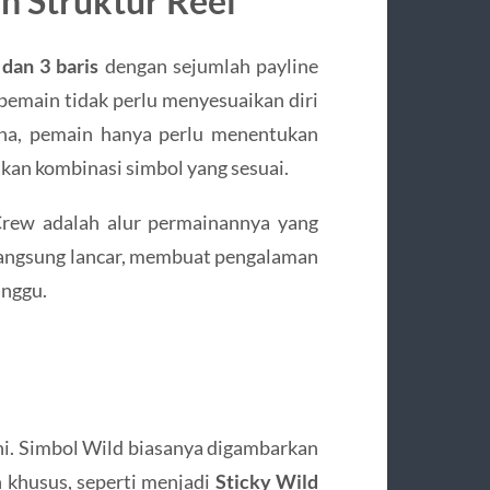
 Struktur Reel
 dan 3 baris
dengan sejumlah payline
a pemain tidak perlu menyesuaikan diri
ana, pemain hanya perlu menentukan
kan kombinasi simbol yang sesuai.
rew adalah alur permainannya yang
erlangsung lancar, membuat pengalaman
anggu.
ini. Simbol Wild biasanya digambarkan
 khusus, seperti menjadi
Sticky Wild