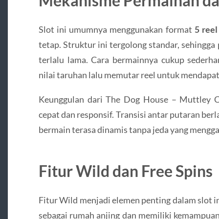
Mekanisme Permainan dan
Slot ini umumnya menggunakan format
5 reel
tetap. Struktur ini tergolong standar, sehingg
terlalu lama. Cara bermainnya cukup sederh
nilai taruhan lalu memutar reel untuk mendapat
Keunggulan dari The Dog House – Muttley C
cepat dan responsif. Transisi antar putaran b
bermain terasa dinamis tanpa jeda yang mengg
Fitur Wild dan Free Spins
Fitur Wild menjadi elemen penting dalam slot 
sebagai rumah anjing dan memiliki kemampuan