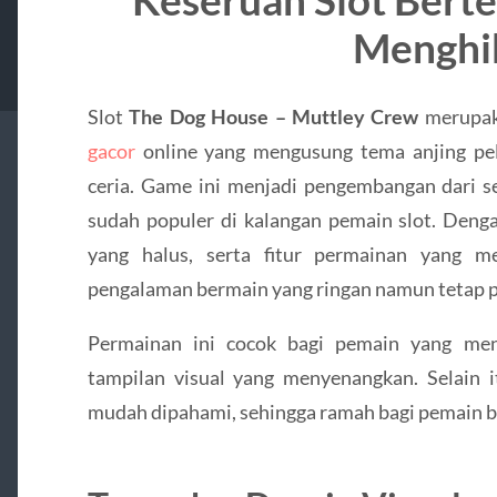
Menghi
Slot
The Dog House – Muttley Crew
merupak
gacor
online yang mengusung tema anjing pe
ceria. Game ini menjadi pengembangan dari 
sudah populer di kalangan pemain slot. Denga
yang halus, serta fitur permainan yang 
pengalaman bermain yang ringan namun tetap p
Permainan ini cocok bagi pemain yang me
tampilan visual yang menyenangkan. Selain i
mudah dipahami, sehingga ramah bagi pemain 