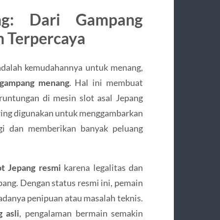
ng: Dari Gampang
 Terpercaya
dalah kemudahannya untuk menang,
g gampang menang
. Hal ini membuat
untungan di mesin slot asal Jepang
ring digunakan untuk menggambarkan
ggi dan memberikan banyak peluang
ot Jepang resmi
karena legalitas dan
pang. Dengan status resmi ini, pemain
danya penipuan atau masalah teknis.
 asli
, pengalaman bermain semakin