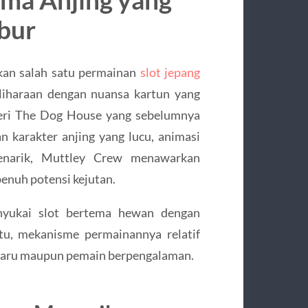
bur
an salah satu permainan
slot jepang
liharaan dengan nuansa kartun yang
seri The Dog House yang sebelumnya
n karakter anjing yang lucu, animasi
menarik, Muttley Crew menawarkan
enuh potensi kejutan.
nyukai slot bertema hewan dengan
tu, mekanisme permainannya relatif
baru maupun pemain berpengalaman.