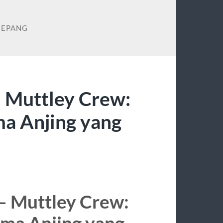
JEPANG
– Muttley Crew:
ma Anjing yang
– Muttley Crew:
ema Anjing yang