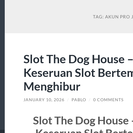
TAG:
AKUN PRO 
Slot The Dog House 
Keseruan Slot Berte
Menghibur
JANUARY 10, 2026
/
PABLO
/
0 COMMENTS
Slot The Dog House 
Keseruan Slot Bert