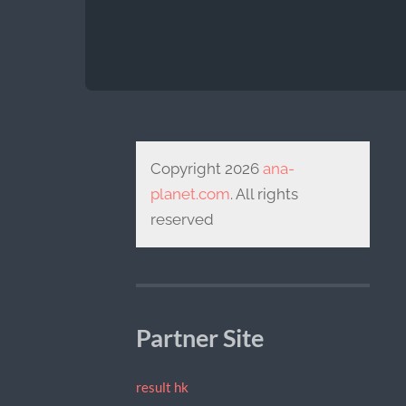
Copyright 2026
ana-
planet.com
. All rights
reserved
Partner Site
result hk