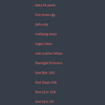
data hk pools
live draw sgp
data sdy
mahjong ways
togel china
slot scatter hitam
Starlight Princess
Slot Bet 100
Slot Depo 10k
Slot Qris 10K
Slot Qris 5K