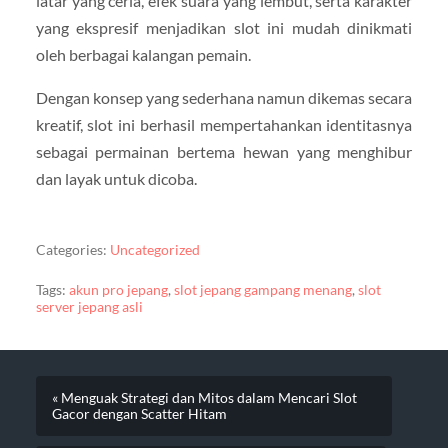
latar yang ceria, efek suara yang lembut, serta karakter
yang ekspresif menjadikan slot ini mudah dinikmati
oleh berbagai kalangan pemain.
Dengan konsep yang sederhana namun dikemas secara
kreatif, slot ini berhasil mempertahankan identitasnya
sebagai permainan bertema hewan yang menghibur
dan layak untuk dicoba.
Categories:
Uncategorized
Tags:
akun pro jepang
,
slot jepang gampang menang
,
slot
server jepang asli
« Menguak Strategi dan Mitos dalam Mencari Slot
Gacor dengan Scatter Hitam