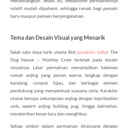
menyenangkan. Selain itu, mekanisme permainannya
relatif mudah dipahami, sehingga ramah bagi pemain
baru maupun pemain berpengalaman.
Tema dan Desain Visual yang Menarik
Salah satu daya tarik utama Slot
pusatwin daftar
The
Dog House – Muttley Crew terletak pada desain
visualnya. Latar permainan menampilkan halaman
rumah anjing yang penuh warna, lengkap dengan
kandang, rumput hijau, dan berbagai elemen
pendukung yang memperkuat suasana ceria. Karakter
utama berupa sekumpulan anjing dengan kepribadian
unik, seperti anjing bulldog, pug, hingga dalmatian,
memberikan kesan lucu dan menghibur.
Setiap simbol dalam permainan dirancang dengan