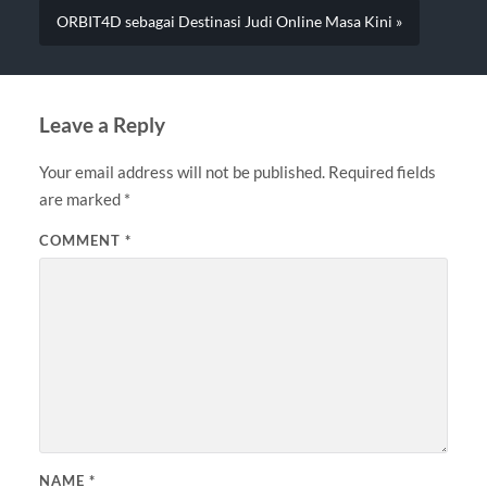
ORBIT4D sebagai Destinasi Judi Online Masa Kini »
Leave a Reply
Your email address will not be published.
Required fields
are marked
*
COMMENT
*
NAME
*