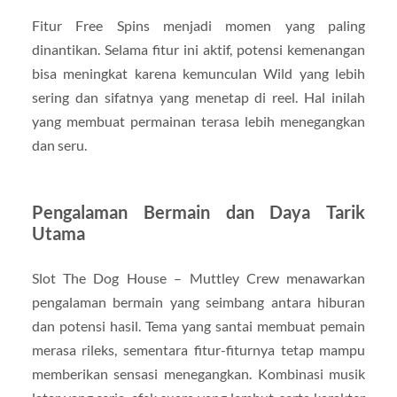
Fitur Free Spins menjadi momen yang paling
dinantikan. Selama fitur ini aktif, potensi kemenangan
bisa meningkat karena kemunculan Wild yang lebih
sering dan sifatnya yang menetap di reel. Hal inilah
yang membuat permainan terasa lebih menegangkan
dan seru.
Pengalaman Bermain dan Daya Tarik
Utama
Slot The Dog House – Muttley Crew menawarkan
pengalaman bermain yang seimbang antara hiburan
dan potensi hasil. Tema yang santai membuat pemain
merasa rileks, sementara fitur-fiturnya tetap mampu
memberikan sensasi menegangkan. Kombinasi musik