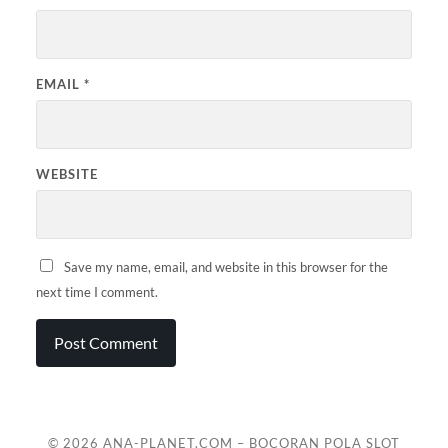
EMAIL
*
WEBSITE
Save my name, email, and website in this browser for the
next time I comment.
© 2026
ANA-PLANET.COM – BOCORAN POLA SLOT