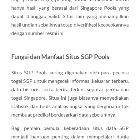
hanya hasil yang berasal dari Singapore Pools yang
dapat dianggap valid. Situs lain yang menampilkan
hasil undian sebaiknya tetap diverifikasi kecocokannya
dengan sumber resmi ini.
Fungsi dan Manfaat Situs SGP Pools
Situs SGP Pools sering digunakan oleh para pecinta
togel SGP untuk mengecek informasi keluaran terbaru,
data historis, serta berita terkini seputar permainan
togel Singapore. Situs ini juga biasanya menyediakan
statistik dan tools analisis angka, yang berguna untuk
membuat prediksi berdasarkan data sebelumnya.
Bagi pemain pemula, keberadaan situs data SGP
menjadi bantuan penting dalam mempelajari dunia