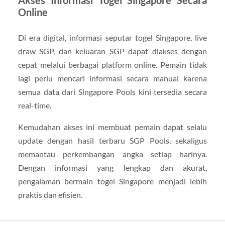
Akses Informasi Togel Singapore Secara
Online
Di era digital, informasi seputar togel Singapore, live
draw SGP, dan keluaran SGP dapat diakses dengan
cepat melalui berbagai platform online. Pemain tidak
lagi perlu mencari informasi secara manual karena
semua data dari Singapore Pools kini tersedia secara
real-time.
Kemudahan akses ini membuat pemain dapat selalu
update dengan hasil terbaru SGP Pools, sekaligus
memantau perkembangan angka setiap harinya.
Dengan informasi yang lengkap dan akurat,
pengalaman bermain togel Singapore menjadi lebih
praktis dan efisien.