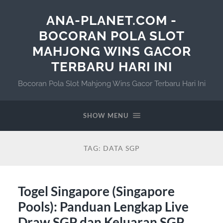
ANA-PLANET.COM -
BOCORAN POLA SLOT
MAHJONG WINS GACOR
TERBARU HARI INI
Bocoran Pola Slot Mahjong Wins Gacor Terbaru Hari Ini
SHOW MENU
TAG:
DATA SGP
Togel Singapore (Singapore
Pools): Panduan Lengkap Live
Draw SGP dan Keluaran SGP