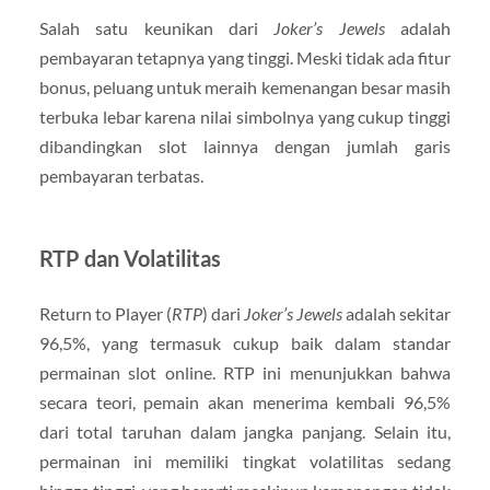
Salah satu keunikan dari
Joker’s Jewels
adalah
pembayaran tetapnya yang tinggi. Meski tidak ada fitur
bonus, peluang untuk meraih kemenangan besar masih
terbuka lebar karena nilai simbolnya yang cukup tinggi
dibandingkan slot lainnya dengan jumlah garis
pembayaran terbatas.
RTP dan Volatilitas
Return to Player (
RTP
) dari
Joker’s Jewels
adalah sekitar
96,5%, yang termasuk cukup baik dalam standar
permainan slot online. RTP ini menunjukkan bahwa
secara teori, pemain akan menerima kembali 96,5%
dari total taruhan dalam jangka panjang. Selain itu,
permainan ini memiliki tingkat volatilitas sedang