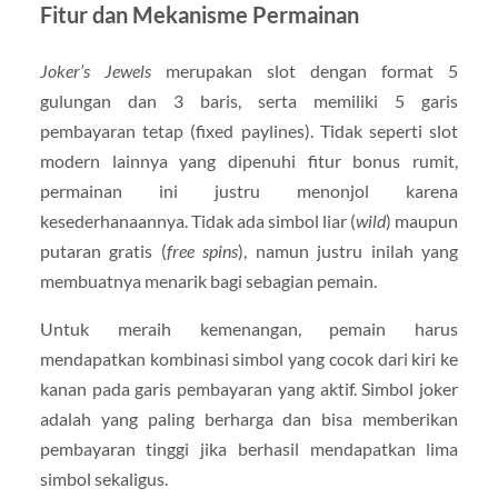
Fitur dan Mekanisme Permainan
Joker’s Jewels
merupakan slot dengan format 5
gulungan dan 3 baris, serta memiliki 5 garis
pembayaran tetap (fixed paylines). Tidak seperti slot
modern lainnya yang dipenuhi fitur bonus rumit,
permainan ini justru menonjol karena
kesederhanaannya. Tidak ada simbol liar (
wild
) maupun
putaran gratis (
free spins
), namun justru inilah yang
membuatnya menarik bagi sebagian pemain.
Untuk meraih kemenangan, pemain harus
mendapatkan kombinasi simbol yang cocok dari kiri ke
kanan pada garis pembayaran yang aktif. Simbol joker
adalah yang paling berharga dan bisa memberikan
pembayaran tinggi jika berhasil mendapatkan lima
simbol sekaligus.