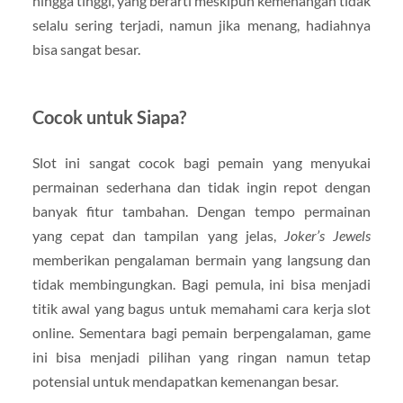
hingga tinggi, yang berarti meskipun kemenangan tidak
selalu sering terjadi, namun jika menang, hadiahnya
bisa sangat besar.
Cocok untuk Siapa?
Slot ini sangat cocok bagi pemain yang menyukai
permainan sederhana dan tidak ingin repot dengan
banyak fitur tambahan. Dengan tempo permainan
yang cepat dan tampilan yang jelas,
Joker’s Jewels
memberikan pengalaman bermain yang langsung dan
tidak membingungkan. Bagi pemula, ini bisa menjadi
titik awal yang bagus untuk memahami cara kerja slot
online. Sementara bagi pemain berpengalaman, game
ini bisa menjadi pilihan yang ringan namun tetap
potensial untuk mendapatkan kemenangan besar.