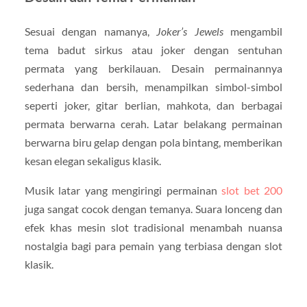
Sesuai dengan namanya,
Joker’s Jewels
mengambil
tema badut sirkus atau joker dengan sentuhan
permata yang berkilauan. Desain permainannya
sederhana dan bersih, menampilkan simbol-simbol
seperti joker, gitar berlian, mahkota, dan berbagai
permata berwarna cerah. Latar belakang permainan
berwarna biru gelap dengan pola bintang, memberikan
kesan elegan sekaligus klasik.
Musik latar yang mengiringi permainan
slot bet 200
juga sangat cocok dengan temanya. Suara lonceng dan
efek khas mesin slot tradisional menambah nuansa
nostalgia bagi para pemain yang terbiasa dengan slot
klasik.