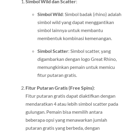
Simbol Wild dan Scatter
:
Simbol Wild
: Simbol badak (rhino) adalah
simbol wild yang dapat menggantikan
simbol lainnya untuk membantu
membentuk kombinasi kemenangan.
Simbol Scatter
: Simbol scatter, yang
digambarkan dengan logo Great Rhino,
memungkinkan pemain untuk memicu
fitur putaran gratis.
Fitur Putaran Gratis (Free Spins)
:
Fitur putaran gratis dapat diaktifkan dengan
mendaratkan 4 atau lebih simbol scatter pada
gulungan. Pemain bisa memilih antara
beberapa opsi yang menawarkan jumlah
putaran gratis yang berbeda, dengan