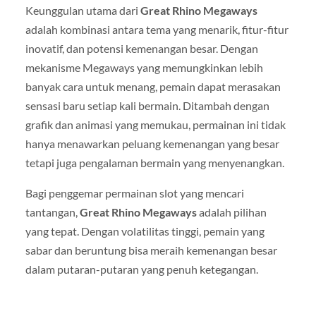
Keunggulan utama dari
Great Rhino Megaways
adalah kombinasi antara tema yang menarik, fitur-fitur
inovatif, dan potensi kemenangan besar. Dengan
mekanisme Megaways yang memungkinkan lebih
banyak cara untuk menang, pemain dapat merasakan
sensasi baru setiap kali bermain. Ditambah dengan
grafik dan animasi yang memukau, permainan ini tidak
hanya menawarkan peluang kemenangan yang besar
tetapi juga pengalaman bermain yang menyenangkan.
Bagi penggemar permainan slot yang mencari
tantangan,
Great Rhino Megaways
adalah pilihan
yang tepat. Dengan volatilitas tinggi, pemain yang
sabar dan beruntung bisa meraih kemenangan besar
dalam putaran-putaran yang penuh ketegangan.