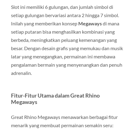
Slot ini memiliki 6 gulungan, dan jumlah simbol di
setiap gulungan bervariasi antara 2 hingga 7 simbol.
Inilah yang memberikan konsep
Megaways
di mana
setiap putaran bisa menghasilkan kombinasi yang
berbeda, meningkatkan peluang kemenangan yang
besar. Dengan desain grafis yang memukau dan musik
latar yang menegangkan, permainan ini membawa
pengalaman bermain yang menyenangkan dan penuh
adrenalin.
Fitur-Fitur Utama dalam Great Rhino
Megaways
Great Rhino Megaways menawarkan berbagai fitur
menarik yang membuat permainan semakin seru: