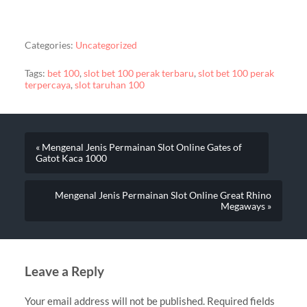
Categories:
Uncategorized
Tags:
bet 100
,
slot bet 100 perak terbaru
,
slot bet 100 perak
terpercaya
,
slot taruhan 100
« Mengenal Jenis Permainan Slot Online Gates of
Gatot Kaca 1000
Mengenal Jenis Permainan Slot Online Great Rhino
Megaways »
Leave a Reply
Your email address will not be published.
Required fields