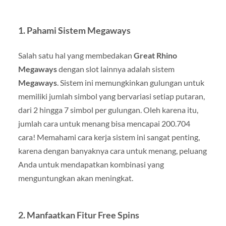
1. Pahami Sistem Megaways
Salah satu hal yang membedakan
Great Rhino
Megaways
dengan slot lainnya adalah sistem
Megaways
. Sistem ini memungkinkan gulungan untuk
memiliki jumlah simbol yang bervariasi setiap putaran,
dari 2 hingga 7 simbol per gulungan. Oleh karena itu,
jumlah cara untuk menang bisa mencapai 200.704
cara! Memahami cara kerja sistem ini sangat penting,
karena dengan banyaknya cara untuk menang, peluang
Anda untuk mendapatkan kombinasi yang
menguntungkan akan meningkat.
2. Manfaatkan Fitur Free Spins