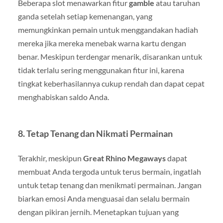
Beberapa slot menawarkan fitur
gamble
atau taruhan
ganda setelah setiap kemenangan, yang
memungkinkan pemain untuk menggandakan hadiah
mereka jika mereka menebak warna kartu dengan
benar. Meskipun terdengar menarik, disarankan untuk
tidak terlalu sering menggunakan fitur ini, karena
tingkat keberhasilannya cukup rendah dan dapat cepat
menghabiskan saldo Anda.
8. Tetap Tenang dan Nikmati Permainan
Terakhir, meskipun
Great Rhino Megaways
dapat
membuat Anda tergoda untuk terus bermain, ingatlah
untuk tetap tenang dan menikmati permainan. Jangan
biarkan emosi Anda menguasai dan selalu bermain
dengan pikiran jernih. Menetapkan tujuan yang