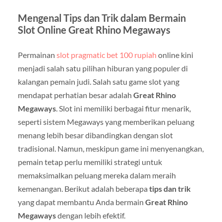
Mengenal Tips dan Trik dalam Bermain
Slot Online Great Rhino Megaways
Permainan
slot pragmatic bet 100 rupiah
online kini
menjadi salah satu pilihan hiburan yang populer di
kalangan pemain judi. Salah satu game slot yang
mendapat perhatian besar adalah
Great Rhino
Megaways
. Slot ini memiliki berbagai fitur menarik,
seperti sistem Megaways yang memberikan peluang
menang lebih besar dibandingkan dengan slot
tradisional. Namun, meskipun game ini menyenangkan,
pemain tetap perlu memiliki strategi untuk
memaksimalkan peluang mereka dalam meraih
kemenangan. Berikut adalah beberapa
tips dan trik
yang dapat membantu Anda bermain
Great Rhino
Megaways
dengan lebih efektif.