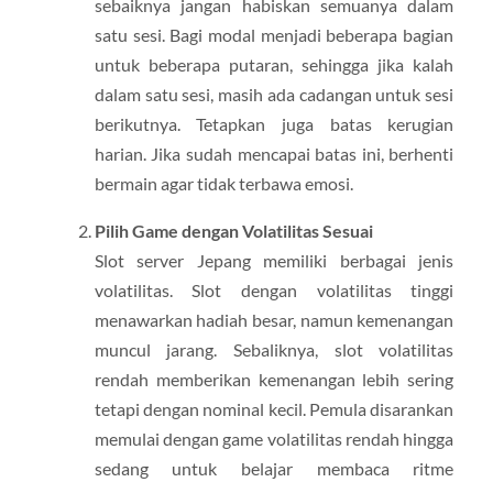
sebaiknya jangan habiskan semuanya dalam
satu sesi. Bagi modal menjadi beberapa bagian
untuk beberapa putaran, sehingga jika kalah
dalam satu sesi, masih ada cadangan untuk sesi
berikutnya. Tetapkan juga batas kerugian
harian. Jika sudah mencapai batas ini, berhenti
bermain agar tidak terbawa emosi.
Pilih Game dengan Volatilitas Sesuai
Slot server Jepang memiliki berbagai jenis
volatilitas. Slot dengan volatilitas tinggi
menawarkan hadiah besar, namun kemenangan
muncul jarang. Sebaliknya, slot volatilitas
rendah memberikan kemenangan lebih sering
tetapi dengan nominal kecil. Pemula disarankan
memulai dengan game volatilitas rendah hingga
sedang untuk belajar membaca ritme