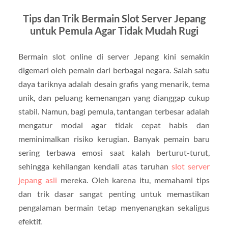
Tips dan Trik Bermain Slot Server Jepang
untuk Pemula Agar Tidak Mudah Rugi
Bermain slot online di server Jepang kini semakin
digemari oleh pemain dari berbagai negara. Salah satu
daya tariknya adalah desain grafis yang menarik, tema
unik, dan peluang kemenangan yang dianggap cukup
stabil. Namun, bagi pemula, tantangan terbesar adalah
mengatur modal agar tidak cepat habis dan
meminimalkan risiko kerugian. Banyak pemain baru
sering terbawa emosi saat kalah berturut-turut,
sehingga kehilangan kendali atas taruhan
slot server
jepang asli
mereka. Oleh karena itu, memahami tips
dan trik dasar sangat penting untuk memastikan
pengalaman bermain tetap menyenangkan sekaligus
efektif.