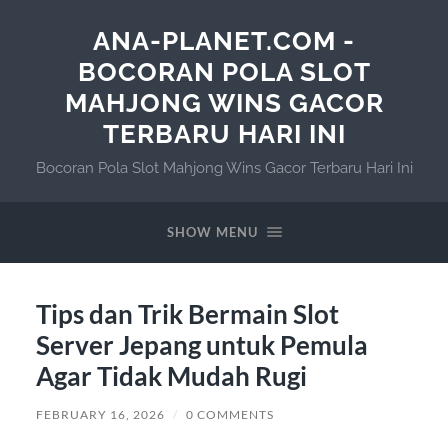
ANA-PLANET.COM -
BOCORAN POLA SLOT
MAHJONG WINS GACOR
TERBARU HARI INI
Bocoran Pola Slot Mahjong Wins Gacor Terbaru Hari Ini
SHOW MENU
Tips dan Trik Bermain Slot
Server Jepang untuk Pemula
Agar Tidak Mudah Rugi
FEBRUARY 16, 2026
/
0 COMMENTS