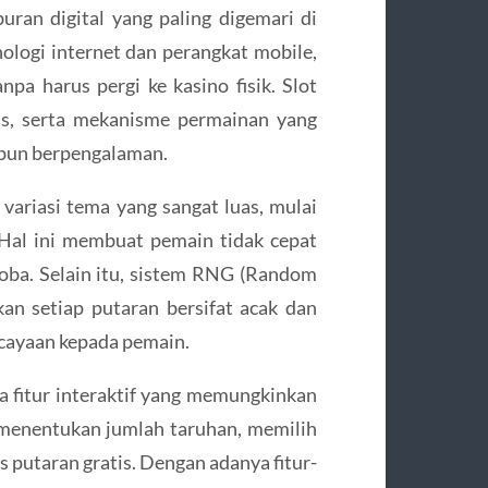
buran digital yang paling digemari di
logi internet dan perangkat mobile,
pa harus pergi ke kasino fisik. Slot
us, serta mekanisme permainan yang
pun berpengalaman.
 variasi tema yang sangat luas, mulai
i. Hal ini membuat pemain tidak cepat
coba. Selain itu, sistem RNG (Random
n setiap putaran bersifat acak dan
rcayaan kepada pemain.
a fitur interaktif yang memungkinkan
 menentukan jumlah taruhan, memilih
 putaran gratis. Dengan adanya fitur-