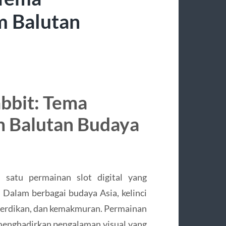
m Balutan
abbit: Tema
 Balutan Budaya
 satu permainan slot digital yang
 Dalam berbagai budaya Asia, kelinci
ecerdikan, dan kemakmuran. Permainan
menghadirkan pengalaman visual yang