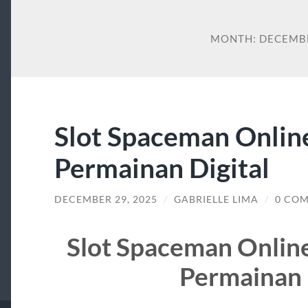
MONTH:
DECEMB
Slot Spaceman Online
Permainan Digital
DECEMBER 29, 2025
/
GABRIELLE LIMA
/
0 CO
Slot Spaceman Online
Permainan 