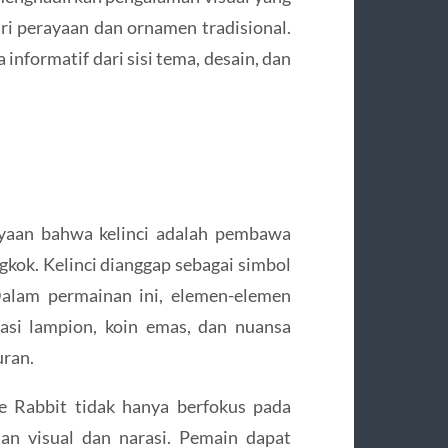
ari perayaan dan ornamen tradisional.
informatif dari sisi tema, desain, dan
ayaan bahwa kelinci adalah pembawa
gkok. Kelinci dianggap sebagai simbol
Dalam permainan ini, elemen-elemen
rasi lampion, koin emas, dan nuansa
uran.
e Rabbit tidak hanya berfokus pada
an visual dan narasi. Pemain dapat