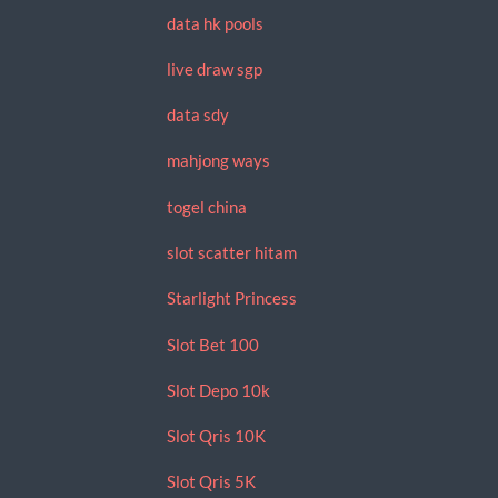
data hk pools
live draw sgp
data sdy
mahjong ways
togel china
slot scatter hitam
Starlight Princess
Slot Bet 100
Slot Depo 10k
Slot Qris 10K
Slot Qris 5K