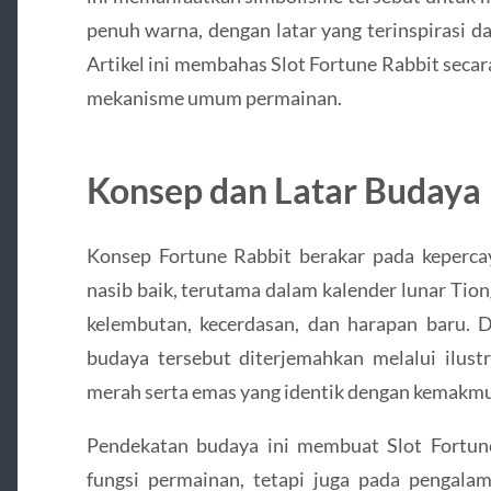
penuh warna, dengan latar yang terinspirasi d
Artikel ini membahas Slot Fortune Rabbit secara 
mekanisme umum permainan.
Konsep dan Latar Budaya
Konsep Fortune Rabbit berakar pada keperc
nasib baik, terutama dalam kalender lunar Tion
kelembutan, kecerdasan, dan harapan baru. 
budaya tersebut diterjemahkan melalui ilust
merah serta emas yang identik dengan kemakm
Pendekatan budaya ini membuat Slot Fortun
fungsi permainan, tetapi juga pada pengalam